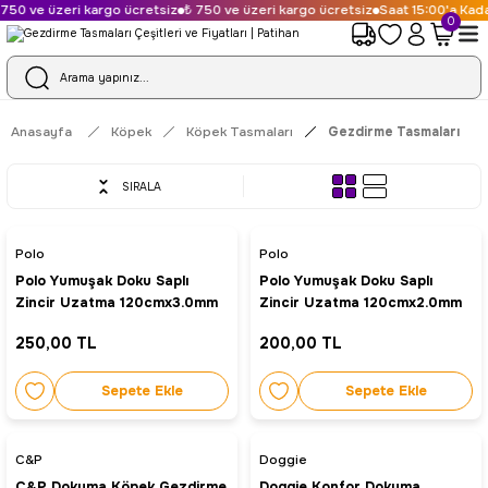
50 ve üzeri kargo ücretsiz
₺ 750 ve üzeri kargo ücretsiz
Saat 15:00'a Kadar
0
Anasayfa
Köpek
Köpek Tasmaları
Gezdirme Tasmaları
SIRALA
Polo
Polo
Polo Yumuşak Doku Saplı
Polo Yumuşak Doku Saplı
Zincir Uzatma 120cmx3.0mm
Zincir Uzatma 120cmx2.0mm
250,00 TL
200,00 TL
Sepete Ekle
Sepete Ekle
C&P
Doggie
C&P Dokuma Köpek Gezdirme
Doggie Konfor Dokuma