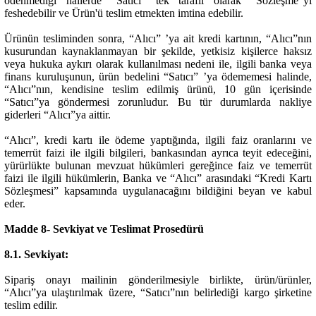
ödenmediği hallerde “Satıcı” tek taraflı olarak “Sözleşme”yi
feshedebilir ve Ürün'ü teslim etmekten imtina edebilir.
Ürünün tesliminden sonra, “Alıcı” ’ya ait kredi kartının, “Alıcı”nın
kusurundan kaynaklanmayan bir şekilde, yetkisiz kişilerce haksız
veya hukuka aykırı olarak kullanılması nedeni ile, ilgili banka veya
finans kuruluşunun, ürün bedelini “Satıcı” ’ya ödememesi halinde,
“Alıcı”nın, kendisine teslim edilmiş ürünü, 10 gün içerisinde
“Satıcı”ya göndermesi zorunludur. Bu tür durumlarda nakliye
giderleri “Alıcı”ya aittir.
“Alıcı”, kredi kartı ile ödeme yaptığında, ilgili faiz oranlarını ve
temerrüt faizi ile ilgili bilgileri, bankasından ayrıca teyit edeceğini,
yürürlükte bulunan mevzuat hükümleri gereğince faiz ve temerrüt
faizi ile ilgili hükümlerin, Banka ve “Alıcı” arasındaki “Kredi Kartı
Sözleşmesi” kapsamında uygulanacağını bildiğini beyan ve kabul
eder.
Madde 8- Sevkiyat ve Teslimat Prosedürü
8.1. Sevkiyat:
Sipariş onayı mailinin gönderilmesiyle birlikte, ürün/ürünler,
“Alıcı”ya ulaştırılmak üzere, “Satıcı”nın belirlediği kargo şirketine
teslim edilir.