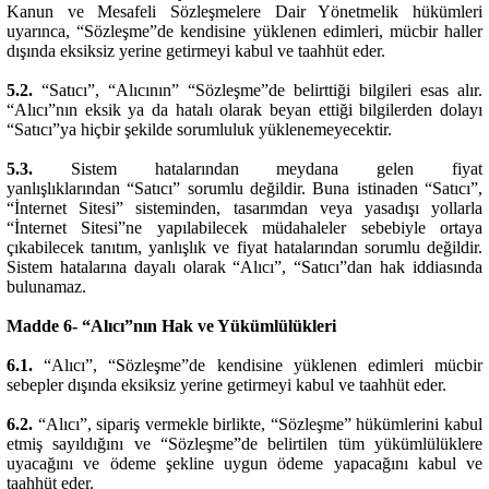
Kanun ve Mesafeli Sözleşmelere Dair Yönetmelik hükümleri
uyarınca, “Sözleşme”de kendisine yüklenen edimleri, mücbir haller
dışında eksiksiz yerine getirmeyi kabul ve taahhüt eder.
5.2.
“Satıcı”, “Alıcının” “Sözleşme”de belirttiği bilgileri esas alır.
“Alıcı”nın eksik ya da hatalı olarak beyan ettiği bilgilerden dolayı
“Satıcı”ya hiçbir şekilde sorumluluk yüklenemeyecektir.
5.3.
Sistem hatalarından meydana gelen fiyat
yanlışlıklarından “Satıcı” sorumlu değildir. Buna istinaden “Satıcı”,
“İnternet Sitesi” sisteminden, tasarımdan veya yasadışı yollarla
“İnternet Sitesi”ne yapılabilecek müdahaleler sebebiyle ortaya
çıkabilecek tanıtım, yanlışlık ve fiyat hatalarından sorumlu değildir.
Sistem hatalarına dayalı olarak “Alıcı”, “Satıcı”dan hak iddiasında
bulunamaz.
Madde 6- “Alıcı”nın Hak ve Yükümlülükleri
6.1.
“Alıcı”, “Sözleşme”de kendisine yüklenen edimleri mücbir
sebepler dışında eksiksiz yerine getirmeyi kabul ve taahhüt eder.
6.2.
“Alıcı”, sipariş vermekle birlikte, “Sözleşme” hükümlerini kabul
etmiş sayıldığını ve “Sözleşme”de belirtilen tüm yükümlülüklere
uyacağını ve ödeme şekline uygun ödeme yapacağını kabul ve
taahhüt eder.