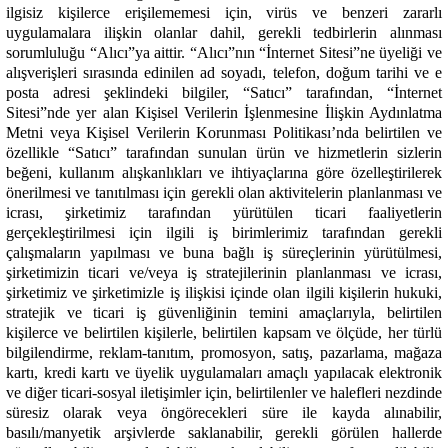
ilgisiz kişilerce erişilememesi için, virüs ve benzeri zararlı
uygulamalara ilişkin olanlar dahil, gerekli tedbirlerin alınması
sorumluluğu “Alıcı”ya aittir. “Alıcı”nın “İnternet Sitesi”ne üyeliği ve
alışverişleri sırasında edinilen ad soyadı, telefon, doğum tarihi ve e
posta adresi şeklindeki bilgiler, “Satıcı” tarafından, “İnternet
Sitesi”nde yer alan Kişisel Verilerin İşlenmesine İlişkin Aydınlatma
Metni veya Kişisel Verilerin Korunması Politikası’nda belirtilen ve
özellikle “Satıcı” tarafından sunulan ürün ve hizmetlerin sizlerin
beğeni, kullanım alışkanlıkları ve ihtiyaçlarına göre özelleştirilerek
önerilmesi ve tanıtılması için gerekli olan aktivitelerin planlanması ve
icrası, şirketimiz tarafından yürütülen ticari faaliyetlerin
gerçekleştirilmesi için ilgili iş birimlerimiz tarafından gerekli
çalışmaların yapılması ve buna bağlı iş süreçlerinin yürütülmesi,
şirketimizin ticari ve/veya iş stratejilerinin planlanması ve icrası,
şirketimiz ve şirketimizle iş ilişkisi içinde olan ilgili kişilerin hukuki,
stratejik ve ticari iş güvenliğinin temini amaçlarıyla, belirtilen
kişilerce ve belirtilen kişilerle, belirtilen kapsam ve ölçüde, her türlü
bilgilendirme, reklam-tanıtım, promosyon, satış, pazarlama, mağaza
kartı, kredi kartı ve üyelik uygulamaları amaçlı yapılacak elektronik
ve diğer ticari-sosyal iletişimler için, belirtilenler ve halefleri nezdinde
süresiz olarak veya öngörecekleri süre ile kayda alınabilir,
basılı/manyetik arşivlerde saklanabilir, gerekli görülen hallerde