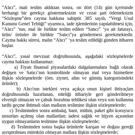
“Alıcı”, malı teslim aldıktan sonra, on dört (14) gün içerisinde
herhangi bir gerekçe göstermeksizin ve cezai şart ödemeksizin
“Sözleşme”den cayma hakkına sahiptir. 385 sayılı, “Vergi Usul
Kanunu Genel Tebliği” uyarınca, iade işlemlerinin yapılabilmesi için,
“Alıcı” ‘nın, mal ile birlikte teslim edilen “Satıcı” ‘ya ait faturayı,
ürün/ ürünler ile birlikte “Satıcı”ya göndermesi gerekmektedir.
Cayma hakkı süresi, malın “Alıcı” ‘ya teslim edildiği günden itibaren
başlar.
“Alıcı”, yasal mevzuat doğrultusunda, aşağıdaki sözleşmelerde
cayma hakkını kullanamaz:
a) Fiyatı finansal piyasalardaki dalgalanmalara bağlı olarak
değişen ve Satıcı’nın kontrolünde olmayan mal veya hizmetlere
ilişkin sözleşmelerde (örn. ziynet, altın ve gümüş kategorisindeki
ürünler);
b) Alıcı'nın istekleri veya açıkça onun kişisel ihtiyaçları
doğrultusunda hazırlanan, niteliği itibariyle geri gönderilmeye
elverişli olmayan ve çabuk bozulma tehlikesi olan veya son kullanma
tarihi geçme ihtimali olan malların teslimine ilişkin sözleşmelerde;
c) Tesliminden sonra ambalaj, bant, mühür, paket gibi koruyucu
unsurları açılmış olan mallardan; iadesi sağlık ve hijyen açısından
uygun olmayanların teslimine ilişkin sözleşmelerde;
d) Tesliminden sonra başka ürünlerle karışan ve doğası gereği
ayrıştırılması mümkün olmayan mallara ilişkin sözleşmelerde;