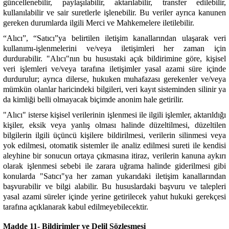
güncellenebilir, paylaşılabilir, aktarılabilir, transfer edilebilir,
kullanılabilir ve sair suretlerle işlenebilir. Bu veriler ayrıca kanunen
gereken durumlarda ilgili Merci ve Mahkemelere iletilebilir.
“Alıcı”, “Satıcı”ya belirtilen iletişim kanallarından ulaşarak veri
kullanımı-işlenmelerini ve/veya iletişimleri her zaman için
durdurabilir. "Alıcı"nın bu husustaki açık bildirimine göre, kişisel
veri işlemleri ve/veya tarafına iletişimler yasal azami süre içinde
durdurulur; ayrıca dilerse, hukuken muhafazası gerekenler ve/veya
mümkün olanlar haricindeki bilgileri, veri kayıt sisteminden silinir ya
da kimliği belli olmayacak biçimde anonim hale getirilir.
"Alıcı" isterse kişisel verilerinin işlenmesi ile ilgili işlemler, aktarıldığı
kişiler, eksik veya yanlış olması halinde düzeltilmesi, düzeltilen
bilgilerin ilgili üçüncü kişilere bildirilmesi, verilerin silinmesi veya
yok edilmesi, otomatik sistemler ile analiz edilmesi sureti ile kendisi
aleyhine bir sonucun ortaya çıkmasına itiraz, verilerin kanuna aykırı
olarak işlenmesi sebebi ile zarara uğrama halinde giderilmesi gibi
konularda "Satıcı"ya her zaman yukarıdaki iletişim kanallarından
başvurabilir ve bilgi alabilir. Bu hususlardaki başvuru ve talepleri
yasal azami süreler içinde yerine getirilecek yahut hukuki gerekçesi
tarafına açıklanarak kabul edilmeyebilecektir.
Madde 11- Bildirimler ve Delil Sözleşmesi