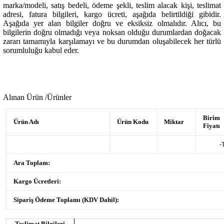
marka/modeli, satış bedeli, ödeme şekli, teslim alacak kişi, teslimat
adresi, fatura bilgileri, kargo ücreti, aşağıda belirtildiği gibidir.
Aşağıda yer alan bilgiler doğru ve eksiksiz olmalıdır. Alıcı, bu
bilgilerin doğru olmadığı veya noksan olduğu durumlardan doğacak
zararı tamamıyla karşılamayı ve bu durumdan oluşabilecek her türlü
sorumluluğu kabul eder.
Alınan Ürün /Ürünler
Birim
Ürün Adı
Ürün Kodu
Miktar
Fiyatı
-
Ara Toplam:
Kargo Ücretleri:
Sipariş Ödeme Toplamı (KDV Dahil):
Teslimat Bilgileri