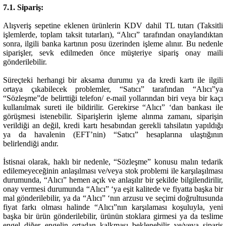
7.1. Sipariş:
Alışveriş sepetine eklenen ürünlerin KDV dahil TL tutarı (Taksitli
işlemlerde, toplam taksit tutarları), “Alıcı” tarafından onaylandıktan
sonra, ilgili banka kartının posu üzerinden işleme alınır. Bu nedenle
siparişler, sevk edilmeden önce müşteriye sipariş onay maili
gönderilebilir.
Süreçteki herhangi bir aksama durumu ya da kredi kartı ile ilgili
ortaya çıkabilecek problemler, “Satıcı” tarafından “Alıcı”ya
“Sözleşme”de belirttiği telefon/ e-mail yollarından biri veya bir kaçı
kullanılmak sureti ile bildirilir. Gerekirse “Alıcı” ‘dan bankası ile
görüşmesi istenebilir. Siparişlerin işleme alınma zamanı, siparişin
verildiği an değil, kredi kartı hesabından gerekli tahsilatın yapıldığı
ya da havalenin (EFT’nin) “Satıcı” hesaplarına ulaştığının
belirlendiği andır.
İstisnai olarak, haklı bir nedenle, “Sözleşme” konusu malın tedarik
edilemeyeceğinin anlaşılması ve/veya stok problemi ile karşılaşılması
durumunda, “Alıcı” hemen açık ve anlaşılır bir şekilde bilgilendirilir,
onay vermesi durumunda “Alıcı” ‘ya eşit kalitede ve fiyatta başka bir
mal gönderilebilir, ya da “Alıcı” ‘nın arzusu ve seçimi doğrultusunda
fiyat farkı olması halinde “Alıcı”nın karşılaması koşuluyla, yeni
başka bir ürün gönderilebilir, ürünün stoklara girmesi ya da teslime
engel diğer engelin ortadan kalkması beklenebilir ve/veya sipariş