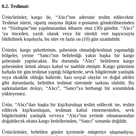
8.2. Teslimat:
Ürün/ürünler, kargo ile, “Alıcı”nın adresine teslim edilecektir.
Teslimat süresi, sipariş onayına ilişkin e-postanın gönderilmesinden
ve “Sözleşme”nin yapılmasından itibaren otuz (30) gündür. “Alıcı”
‘ya önceden, yazılı olarak veya bir sürekli veri taşıyıcısıyla
bildirilmek koşuluyla, bu süre en fazla on (10) gün uzatılabilir.
Ürünler, kargo şirketlerinin, şubesinin olmadığı/teslimat yapmadığı
bölgeler, yerine “Satıcı”nın belirlediği yakın başka bir kargo
şubesinde yapılacaktır. Bu durumda “Alıcı” belirlenen kargo
şubesinden ürünü almayı kabul ve taahhüt etmiştir. Kargo şirketinin
haftada bir gün teslimat yaptığı bölgelerde, sevk bilgilerinde yanlışlık
veya eksiklik olduğu hallerde, bazı sosyal olaylar ve doğal afetler
gibi durumlarda, belirtilen teslimat süresinde sarkma olabilir. Bu
sarkmalardan dolayı, “Alıcı”, “Satıcı”ya herhangi bir sorumluluk
yükleyemez.
Ürün, “Alıcı”dan başka bir kişi/kuruluşa teslim edilecek ise, teslim
edilecek kişi/kuruluşun, teslimatı kabul etmemesinden, sevk
bilgilerindeki yanlışlık ve/veya “Alıcı”nın yerinde olmamasından
doğabilecek ekstra kargo bedellerinden, “Satıcı” sorumlu değildir.
Ürün/ürünler, belirtilen günler içerisinde müşteriye ulaşmadıysa,