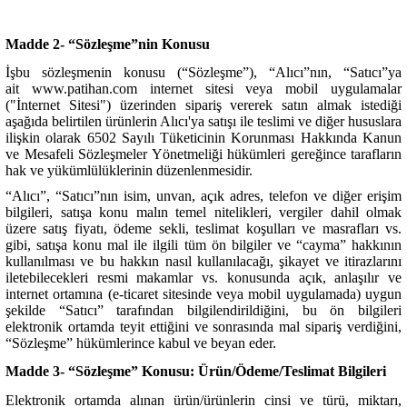
Madde 2- “Sözleşme”nin Konusu
İşbu sözleşmenin konusu (“Sözleşme”), “Alıcı”nın, “Satıcı”ya
ait
www.patihan.com
internet sitesi veya mobil uygulamalar
("İnternet Sitesi") üzerinden sipariş vererek satın almak istediği
aşağıda belirtilen ürünlerin Alıcı'ya satışı ile teslimi ve diğer hususlara
ilişkin olarak 6502 Sayılı Tüketicinin Korunması Hakkında Kanun
ve Mesafeli Sözleşmeler Yönetmeliği hükümleri gereğince tarafların
hak ve yükümlülüklerinin düzenlenmesidir.
“Alıcı”, “Satıcı”nın isim, unvan, açık adres, telefon ve diğer erişim
bilgileri, satışa konu malın temel nitelikleri, vergiler dahil olmak
üzere satış fiyatı, ödeme sekli, teslimat koşulları ve masrafları vs.
gibi, satışa konu mal ile ilgili tüm ön bilgiler ve “cayma” hakkının
kullanılması ve bu hakkın nasıl kullanılacağı, şikayet ve itirazlarını
iletebilecekleri resmi makamlar vs. konusunda açık, anlaşılır ve
internet ortamına (e-ticaret sitesinde veya mobil uygulamada) uygun
şekilde “Satıcı” tarafından bilgilendirildiğini, bu ön bilgileri
elektronik ortamda teyit ettiğini ve sonrasında mal sipariş verdiğini,
“Sözleşme” hükümlerince kabul ve beyan eder.
Madde 3- “Sözleşme” Konusu: Ürün/Ödeme/Teslimat Bilgileri
Elektronik ortamda alınan ürün/ürünlerin cinsi ve türü, miktarı,