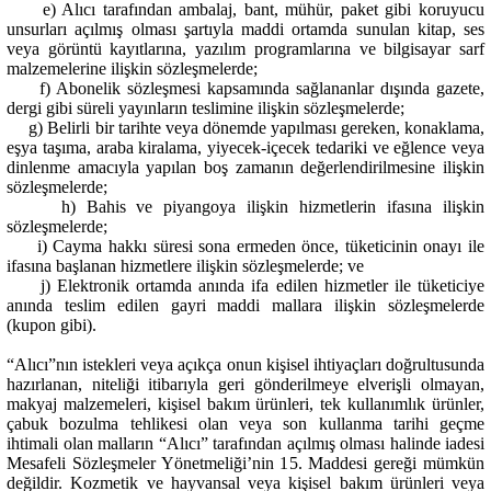
e) Alıcı tarafından ambalaj, bant, mühür, paket gibi koruyucu
unsurları açılmış olması şartıyla maddi ortamda sunulan kitap, ses
veya görüntü kayıtlarına, yazılım programlarına ve bilgisayar sarf
malzemelerine ilişkin sözleşmelerde;
f) Abonelik sözleşmesi kapsamında sağlananlar dışında gazete,
dergi gibi süreli yayınların teslimine ilişkin sözleşmelerde;
g) Belirli bir tarihte veya dönemde yapılması gereken, konaklama,
eşya taşıma, araba kiralama, yiyecek-içecek tedariki ve eğlence veya
dinlenme amacıyla yapılan boş zamanın değerlendirilmesine ilişkin
sözleşmelerde;
h) Bahis ve piyangoya ilişkin hizmetlerin ifasına ilişkin
sözleşmelerde;
i) Cayma hakkı süresi sona ermeden önce, tüketicinin onayı ile
ifasına başlanan hizmetlere ilişkin sözleşmelerde; ve
j) Elektronik ortamda anında ifa edilen hizmetler ile tüketiciye
anında teslim edilen gayri maddi mallara ilişkin sözleşmelerde
(kupon gibi).
“Alıcı”nın
istekleri veya açıkça onun kişisel ihtiyaçları doğrultusunda
hazırlanan, niteliği itibarıyla geri gönderilmeye elverişli olmayan,
makyaj malzemeleri, kişisel bakım ürünleri, tek kullanımlık ürünler,
çabuk bozulma tehlikesi olan veya son kullanma tarihi geçme
ihtimali olan malların “Alıcı” tarafından açılmış olması halinde iadesi
Mesafeli Sözleşmeler Yönetmeliği’nin 15. Maddesi gereği mümkün
değildir. Kozmetik ve hayvansal veya kişisel bakım ürünleri veya