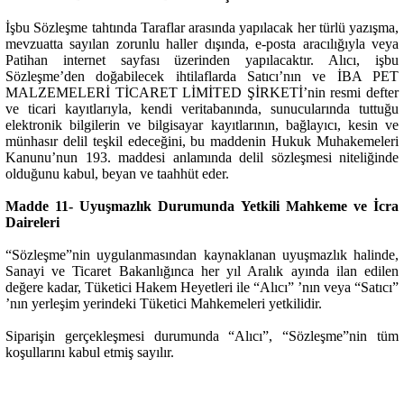
İşbu Sözleşme tahtında Taraflar arasında yapılacak her türlü yazışma,
mevzuatta sayılan zorunlu haller dışında, e-posta aracılığıyla veya
Patihan internet sayfası üzerinden yapılacaktır. Alıcı, işbu
Sözleşme’den doğabilecek ihtilaflarda Satıcı’nın ve İBA PET
MALZEMELERİ TİCARET LİMİTED ŞİRKETİ’nin resmi defter
ve ticari kayıtlarıyla, kendi veritabanında, sunucularında tuttuğu
elektronik bilgilerin ve bilgisayar kayıtlarının, bağlayıcı, kesin ve
münhasır delil teşkil edeceğini, bu maddenin Hukuk Muhakemeleri
Kanunu’nun 193. maddesi anlamında delil sözleşmesi niteliğinde
olduğunu kabul, beyan ve taahhüt eder.
Madde 11- Uyuşmazlık Durumunda Yetkili Mahkeme ve İcra
Daireleri
“Sözleşme”nin uygulanmasından kaynaklanan uyuşmazlık halinde,
Sanayi ve Ticaret Bakanlığınca her yıl Aralık ayında ilan edilen
değere kadar, Tüketici Hakem Heyetleri ile “Alıcı” ’nın veya “Satıcı”
’nın yerleşim yerindeki Tüketici Mahkemeleri yetkilidir.
Siparişin gerçekleşmesi durumunda “Alıcı”, “Sözleşme”nin tüm
koşullarını kabul etmiş sayılır.