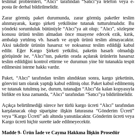
teslimat problemleri, “Alıcı” tarafından “Satıcı”ya telefon veya e-
posta ile derhal bildirilmelidir.
Zarar görmüş paket durumunda, zarar görmüş paketler teslim
alınmayarak, kargo şirketi yetkilisine tutanak tutturulmalıdır. Bu
yöndeki sorumluluk bütünüyle “Alıcı”ya ait olup; "Alıcı”, sözleşme
konusu ürünü teslim almadan önce muayene edecek ezik, kırık,
ambalajı yırtılmış vb. hasarlı ve ayıplı ürünü teslim almayacaktır.
Aksi takdirde ürünün hasarsız ve noksansız teslim edildiği kabul
edilir. Eğer Kargo Şirketi yetkilisi, paketin hasarlı olmadığı
görüşünde ise, “Alıcı”nın, paketin orada açılarak ürünlerin hasarsız
teslim edildiğini kontrol ettirme ve durumun yine bir tutanakla tespit
edilmesini isteme hakkı vardır.
Paket, “Alıcı” tarafından teslim alındıktan sonra, kargo şirketinin,
görevini tam olarak yaptığı kabul edilmiş olur. Paket kabul edilmemiş
ve tutanak tutulmuş ise, durum, tutanağın “Alıcı”da kalan kopyasıyla
birlikte en kısa zamanda, “Alıcı” tarafından “Satıcı”ya bildirilmelidir.
Açıkça belirtilmediği sürece her türlü kargo ücreti “Alıcı” tarafından
karşılanacak olup siparişine ilişkin faturasına “Gönderim Ücreti”
veya “Kargo Ücreti” adı altında yansıtılacaktır. Gönderim ücreti veya
Kargo ücreti hiçbir surette iade edilmeyecektir.
Madde 9- Ürün İade ve Cayma Hakkına İlişkin Prosedür