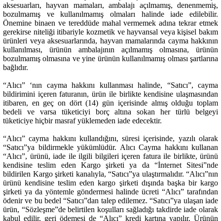
aksesuarları, hayvan mamaları, ambalajı açılmamış, denenmemiş,
bozulmamış ve kullanılmamış olmaları halinde iade edilebilir.
Önemine binaen ve tereddüde mahal vermemek adına tekrar etmek
gerekirse niteliği itibariyle kozmetik ve hayvansal veya kişisel bakım
ürünleri veya aksesuarlarında, hayvan mamalarında cayma hakkının
kullanılması, ürünün ambalajının açılmamış olmasına, ürünün
bozulmamış olmasına ve yine ürünün kullanılmamış olması şartlarına
bağlıdır.
“Alıcı” ‘nın cayma hakkını kullanması halinde, “Satıcı”, cayma
bildirimini içeren faturanın, ürün ile birlikte kendisine ulaşmasından
itibaren, en geç on dört (14) gün içerisinde almış olduğu toplam
bedeli ve varsa tüketiciyi borç altına sokan her türlü belgeyi
tüketiciye hiçbir masraf yüklemeden iade edecektir.
“Alıcı” cayma hakkını kullandığını, süresi içerisinde, yazılı olarak
“Satıcı”ya bildirmekle yükümlüdür. Alıcı Cayma hakkını kullanan
“Alıcı”, ürünü, iade ile ilgili bilgileri içeren fatura ile birlikte, ürünü
kendisine teslim eden Kargo şirketi ya da “İnternet Sitesi”nde
bildirilen Kargo şirketi kanalıyla, “Satıcı”ya ulaştırmalıdır. “Alıcı”nın
ürünü kendisine teslim eden kargo şirketi dışında başka bir kargo
şirketi ya da yöntemle göndermesi halinde ücreti “Alıcı” tarafından
ödenir ve bu bedel “Satıcı”dan talep edilemez. “Satıcı”ya ulaşan iade
ürün, “Sözleşme”de belirtilen koşulları sağladığı takdirde iade olarak
kabul edilir, geri ödemesi de “Alıcı” kredi kartına yapılır. Ürünün