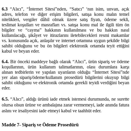
6.3
“Alıcı”, “İnternet Sitesi”nden, “Satıcı” ‘nın isim, unvan, açık
adres, telefon ve diğer erişim bilgileri, satışa konu malın temel
nitelikleri, vergiler dâhil olmak üzere satış fiyatı, ödeme sekli,
teslimat koşulları ve masrafları vs. satışa konu mal ile ilgili tüm ön
bilgiler ve “cayma” hakkının kullanılması ve bu hakkın nasıl
kullanılacağı, şikâyet ve itirazlarını iletebilecekleri resmi makamlar
vs. konusunda açık, anlaşılır ve internet ortamına uygun şekilde bilgi
sahibi olduğunu ve bu ön bilgileri elektronik ortamda teyit ettiğini
kabul ve beyan eder.
6.4.
Bir önceki maddeye bağlı olarak “Alıcı”, ürün sipariş ve ödeme
koşullarının, ürün kullanım talimatlarının, olası durumlara karşı
alınan tedbirlerin ve yapılan uyarıların olduğu “İnternet Sitesi”nde
yer alan sipariş/ödeme/kullanım prosedürü bilgilerini okuyup bilgi
sahibi olduğunu ve elektronik ortamda gerekli teyidi verdiğini beyan
eder.
6.5.
“Alıcı”, aldığı ürünü iade etmek istemesi durumunda, ne surette
olursa olsun ürüne ve ambalajına zarar vermemeyi, iade anında fatura
aslını ve irsaliyesini iade etmeyi kabul ve taahhüt eder.
Madde 7- Sipariş ve Ödeme Prosedürü