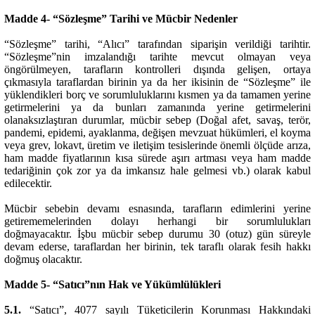
Madde 4- “Sözleşme” Tarihi ve Mücbir Nedenler
“Sözleşme” tarihi, “Alıcı” tarafından siparişin verildiği tarihtir.
“Sözleşme”nin imzalandığı tarihte mevcut olmayan veya
öngörülmeyen, tarafların kontrolleri dışında gelişen, ortaya
çıkmasıyla taraflardan birinin ya da her ikisinin de “Sözleşme” ile
yüklendikleri borç ve sorumluluklarını kısmen ya da tamamen yerine
getirmelerini ya da bunları zamanında yerine getirmelerini
olanaksızlaştıran durumlar, mücbir sebep (Doğal afet, savaş, terör,
pandemi, epidemi, ayaklanma, değişen mevzuat hükümleri, el koyma
veya grev, lokavt, üretim ve iletişim tesislerinde önemli ölçüde arıza,
ham madde fiyatlarının kısa sürede aşırı artması veya ham madde
tedariğinin çok zor ya da imkansız hale gelmesi vb.) olarak kabul
edilecektir.
Mücbir sebebin devamı esnasında, tarafların edimlerini yerine
getirememelerinden dolayı herhangi bir sorumlulukları
doğmayacaktır. İşbu mücbir sebep durumu 30 (otuz) gün süreyle
devam ederse, taraflardan her birinin, tek taraflı olarak fesih hakkı
doğmuş olacaktır.
Madde 5- “Satıcı”nın Hak ve Yükümlülükleri
5.1.
“Satıcı”, 4077 sayılı Tüketicilerin Korunması Hakkındaki