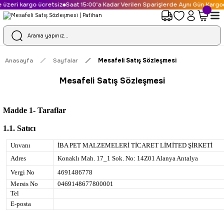
 kargo ücretsiz
Saat 15:00'a Kadar Verilen Sparişlerde Aynı Gün Kargo
Kolay
Anasayfa
Sayfalar
Mesafeli Satış Sözleşmesi
Mesafeli Satış Sözleşmesi
Madde 1- Taraflar
1.1. Satıcı
Unvanı
İBA PET MALZEMELERİ TİCARET LİMİTED ŞİRKETİ
Adres
Konaklı Mah. 17_1 Sok. No: 14Z01 Alanya Antalya
Vergi No
4691486778
Mersis No
0469148677800001
Tel
E-posta