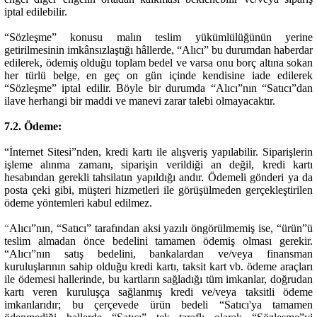
iptal edilebilir.
“Sözleşme” konusu malın teslim yükümlülüğünün yerine
getirilmesinin imkânsızlaştığı hâllerde, “Alıcı” bu durumdan haberdar
edilerek, ödemiş olduğu toplam bedel ve varsa onu borç altına sokan
her türlü belge, en geç on gün içinde kendisine iade edilerek
“Sözleşme” iptal edilir. Böyle bir durumda “Alıcı”nın “Satıcı”dan
ilave herhangi bir maddi ve manevi zarar talebi olmayacaktır.
7.2. Ödeme:
“İnternet Sitesi”nden, kredi kartı ile alışveriş yapılabilir. Siparişlerin
işleme alınma zamanı, siparişin verildiği an değil, kredi kartı
hesabından gerekli tahsilatın yapıldığı andır. Ödemeli gönderi ya da
posta çeki gibi, müşteri hizmetleri ile görüşülmeden gerçekleştirilen
ödeme yöntemleri kabul edilmez.
“
Alıcı”nın, “Satıcı” tarafından aksi yazılı öngörülmemiş ise, “ürün”ü
teslim almadan önce bedelini tamamen ödemiş olması gerekir.
“Alıcı”nın satış bedelini, bankalardan ve/veya finansman
kuruluşlarının sahip olduğu kredi kartı, taksit kart vb. ödeme araçları
ile ödemesi hallerinde, bu kartların sağladığı tüm imkanlar, doğrudan
kartı veren kuruluşça sağlanmış kredi ve/veya taksitli ödeme
imkanlarıdır; bu çerçevede ürün bedeli “Satıcı'ya tamamen