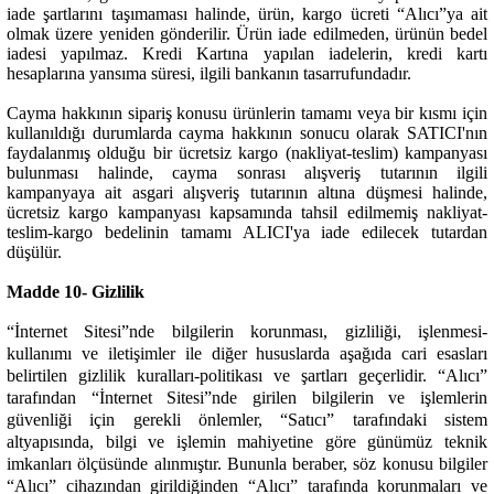
iade şartlarını taşımaması halinde, ürün, kargo ücreti “Alıcı”ya ait
olmak üzere yeniden gönderilir. Ürün iade edilmeden, ürünün bedel
iadesi yapılmaz. Kredi Kartına yapılan iadelerin, kredi kartı
hesaplarına yansıma süresi, ilgili bankanın tasarrufundadır.
Cayma hakkının sipariş konusu ürünlerin tamamı veya bir kısmı için
kullanıldığı durumlarda cayma hakkının sonucu olarak SATICI'nın
faydalanmış olduğu bir ücretsiz kargo (nakliyat-teslim) kampanyası
bulunması halinde, cayma sonrası alışveriş tutarının ilgili
kampanyaya ait asgari alışveriş tutarının altına düşmesi halinde,
ücretsiz kargo kampanyası kapsamında tahsil edilmemiş nakliyat-
teslim-kargo bedelinin tamamı ALICI'ya iade edilecek tutardan
düşülür.
Madde 10- Gizlilik
“İnternet Sitesi”nde bilgilerin korunması, gizliliği, işlenmesi-
kullanımı ve iletişimler ile diğer hususlarda aşağıda cari esasları
belirtilen gizlilik kuralları-politikası ve şartları geçerlidir. “Alıcı”
tarafından “İnternet Sitesi”nde girilen bilgilerin ve işlemlerin
güvenliği için gerekli önlemler, “Satıcı” tarafındaki sistem
altyapısında, bilgi ve işlemin mahiyetine göre günümüz teknik
imkanları ölçüsünde alınmıştır. Bununla beraber, söz konusu bilgiler
“Alıcı” cihazından girildiğinden “Alıcı” tarafında korunmaları ve