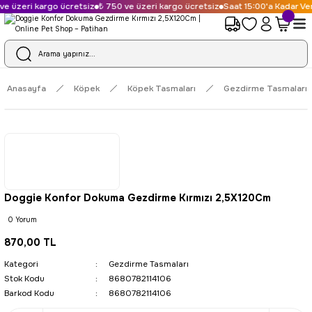
e üzeri kargo ücretsiz
₺ 750 ve üzeri kargo ücretsiz
Saat 15:00'a Kadar Veri
Anasayfa
Köpek
Köpek Tasmaları
Gezdirme Tasmaları
Doggie Konfor Dokuma Gezdirme Kırmızı 2,5X120Cm
0 Yorum
870,00 TL
Kategori
Gezdirme Tasmaları
Stok Kodu
8680782114106
Barkod Kodu
8680782114106