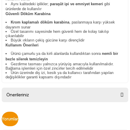
Aynı kalitedeki iplikler;
paraşüt ipi ve emniyet kemeri
gibi
ürünlerde de kullanılır
Güvenli Döküm Karabina
Krom kaplamalı döküm karabina
, paslanmaya karşı yüksek
dayanım sunar
Özel tasarımı sayesinde hem güvenli hem de kolay takılıp
çıkarılabilir
Büyük ırkların çekiş gücüne karşı dirençlidir
Kullanım Önerileri
Ürünü çamurlu ya da kirli alanlarda kullandıktan sonra
nemli bir
bezle silerek temizleyin
Gezdirme tasması yalnızca yürüyüş amacıyla kullanılmalıdır.
Bağlama işlemleri için özel zincirler tercih edilmelidir
Ürün üzerinde diş izi, kesik ya da kullanıcı tarafından yapılan
değişiklikler garanti kapsamı dışındadır
Önerileriniz
Bu ürünün fiyat bilgisi, resim, ürün açıklamalarında ve diğer
konularda yetersiz gördüğünüz noktaları öneri formunu
Yorumlar
kullanarak tarafımıza iletebilirsiniz.
Görüş ve önerileriniz için teşekkür ederiz.