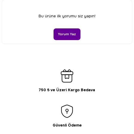
Ürün resmi kalitesiz, bozuk veya görüntülenemiyor.
Bu ürüne ilk yorumu siz yapın!
Ürün açıklamasında eksik bilgiler bulunuyor.
Ürün bilgilerinde hatalar bulunuyor.
Yorum Yaz
Ürün fiyatı diğer sitelerden daha pahalı.
Bu ürüne benzer farklı alternatifler olmalı.
750 ₺ ve Üzeri Kargo Bedava
Gönder
Güvenli Ödeme