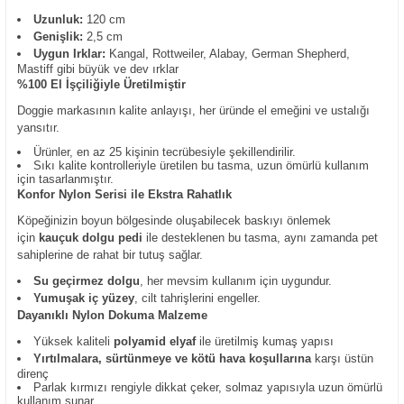
Uzunluk:
120 cm
Genişlik:
2,5 cm
Uygun Irklar:
Kangal, Rottweiler, Alabay, German Shepherd,
Mastiff gibi büyük ve dev ırklar
%100 El İşçiliğiyle Üretilmiştir
Doggie markasının kalite anlayışı, her üründe el emeğini ve ustalığı
yansıtır.
Ürünler, en az 25 kişinin tecrübesiyle şekillendirilir.
Sıkı kalite kontrolleriyle üretilen bu tasma, uzun ömürlü kullanım
için tasarlanmıştır.
Konfor Nylon Serisi ile Ekstra Rahatlık
Köpeğinizin boyun bölgesinde oluşabilecek baskıyı önlemek
için
kauçuk dolgu pedi
ile desteklenen bu tasma, aynı zamanda pet
sahiplerine de rahat bir tutuş sağlar.
Su geçirmez dolgu
, her mevsim kullanım için uygundur.
Yumuşak iç yüzey
, cilt tahrişlerini engeller.
Dayanıklı Nylon Dokuma Malzeme
Yüksek kaliteli
polyamid elyaf
ile üretilmiş kumaş yapısı
Yırtılmalara, sürtünmeye ve kötü hava koşullarına
karşı üstün
direnç
Parlak kırmızı rengiyle dikkat çeker, solmaz yapısıyla uzun ömürlü
kullanım sunar