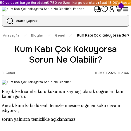
0 ve üzeri kargo ücretsiz
₺ 750 ve üzeri kargo ücretsiz
Saat 15:00'a Kadar V
Anasayfa
Bloglar
Genel
Kum Kabı Çok Kokuyorsa Sorun
Kum Kabı Çok Kokuyorsa
Sorun Ne Olabilir?
Genel
26-01-2026
21:00
Birçok kedi sahibi, kötü kokunun kaynağı olarak doğrudan kum
kabını görür.
Ancak kum kabı düzenli temizlenmesine rağmen koku devam
ediyorsa,
sorun yalnızca temizlikle açıklanamaz.