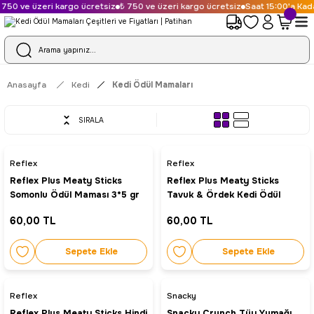
750 ve üzeri kargo ücretsiz
₺ 750 ve üzeri kargo ücretsiz
Saat 15:00'a Kada
Anasayfa
Kedi
Kedi Ödül Mamaları
SIRALA
Reflex
Reflex
Reflex Plus Meaty Sticks
Reflex Plus Meaty Sticks
Somonlu Ödül Maması 3*5 gr
Tavuk & Ördek Kedi Ödül
Maması 3*5 gr
60,00 TL
60,00 TL
Sepete Ekle
Sepete Ekle
Reflex
Snacky
Reflex Plus Meaty Sticks Hindi
Snacky Crunch Tüy Yumağı