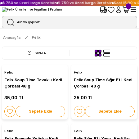
₺ 750 ve üzeri kargo ücretsiz
₺ 750 ve üzeri kargo ücretsiz
Saat 15:00'a K
Anasayfa
Felix
SIRALA
Felix
Felix
Felix Soup Time Tavuklu Kedi
Felix Soup Time Sığır Etli Kedi
Çorbası 48 g
Çorbası 48 g
35,00 TL
35,00 TL
Sepete Ekle
Sepete Ekle
Felix
Felix
Felix Somonlu Yetişkin Kedi
Felix Sığır Etli Yavru Kedi Yaş