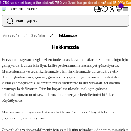
 750 ve üzeri kargo ücretsiz
₺ 750 ve üzeri kargo ücretsiz
Saat 15:00'a Kad
Anasayfa
Sayfalar
Hakkımızda
Hakkımızda
Her zaman hayvan sevgimizi en önde tutarak evcil dostlarımızın mutluluğu için
çalışıyoruz. Bunun için fiyat kalite performansına hassasiyet gösteriyoruz.
Müşterilerimiz ve tedarikçilerimizle olan ilişkilerimizde dürüstlük ve etik
davranışlardan vazgeçmiyor, güven ve saygıya dayalı, uzun süreli ilişkiler
kurmayı amaçlıyoruz. Memnun müşterilerimizle mutlu yuvaları her dakika
artırmayı hedefliyoruz. Tüm bu başarılara ulaşabilmek için çalışma
arkadaşlarımızın motivasyonlarına önem veriyor, hedeflerimizi birlikte
büyütüyoruz.
Müşteri memnuniyeti ve Tüketici haklarına “kul hakkı” başlıklı kırmızı
çizgimizi hiç esnetmiyoruz.
Güvenli alış veriş yapabilmeniz için gerekli tüm teknolojik donanımımız sizlere