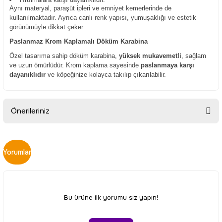
Aynı materyal, paraşüt ipleri ve emniyet kemerlerinde de
kullanılmaktadır. Ayrıca canlı renk yapısı, yumuşaklığı ve estetik
görünümüyle dikkat çeker.
Paslanmaz Krom Kaplamalı Döküm Karabina
Özel tasarıma sahip döküm karabina,
yüksek mukavemetli
, sağlam
ve uzun ömürlüdür. Krom kaplama sayesinde
paslanmaya karşı
dayanıklıdır
ve köpeğinize kolayca takılıp çıkarılabilir.
Önerileriniz
Bu ürünün fiyat bilgisi, resim, ürün açıklamalarında ve diğer
konularda yetersiz gördüğünüz noktaları öneri formunu
Yorumlar
kullanarak tarafımıza iletebilirsiniz.
Görüş ve önerileriniz için teşekkür ederiz.
Ürün resmi kalitesiz, bozuk veya görüntülenemiyor.
Bu ürüne ilk yorumu siz yapın!
Ürün açıklamasında eksik bilgiler bulunuyor.