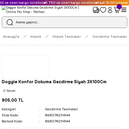
 ve üzeri kargo ücretsiz
₺ 750 ve üzeri kargo ücretsiz
Saat 15:00'a Kadar V
Anasayfa
Köpek
Köpek Tasmaları
Gezdirme Tasmaları
Doggie Konfor Dokuma Gezdirme Siyah 3X100Cm
0 Yorum
905,00 TL
Kategori
Gezdirme Tasmaları
Stok Kodu
8680782114144
Barkod Kodu
8680782114144