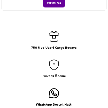
Ürün bilgilerinde hatalar bulunuyor.
Yorum Yaz
Ürün fiyatı diğer sitelerden daha pahalı.
Bu ürüne benzer farklı alternatifler olmalı.
750 ₺ ve Üzeri Kargo Bedava
Gönder
Güvenli Ödeme
WhatsApp Destek Hattı