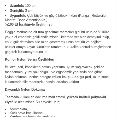
Uzunluk:
100 cm
Genişlik:
3 cm
Uygunluk:
Çok büyük ve güçlü köpek ırkları (Kangal, Rottweiler,
Mastiff, Dogo Argentino vb.)
%100 El İşçiliğiyle Üretilmiştir
Doggie markasına ait tüm gezdirme tasmaları gibi bu ürün de %100'e
yakın el emeğiyle şekillendirilmiştir. Üretimde yer alan deneyimli ekip,
en küçük detaylara bile özen göstererek uzun ömürlü ve sağlam
ürünler ortaya koyar. Ürünlerin tamamı sıkı kalite kontrol süreçlerinden
geçerek kullanıcıya sunulur.
Konfor Nylon Serisi Özellikleri
Bu özel seri, köpeklerin boyun yapısına uyum sağlayacak şekilde
tasarlanmış, yumuşak dolgulu ve ergonomik yapısıyla öne çıkar.
Nylon dokuma üzerine entegre edilen
kauçuk dolgu ped
, uzun süreli
kullanımda bile rahatsızlık hissini ortadan kaldırır.
Dayanıklı Nylon Dokuma
Tasmada kullanılan dokuma malzemesi,
yüksek kaliteli polyamid
elyaf
ile üretilmiştir. Bu sayede ürün;
Aşınmalara,
Kötü hava koşullarına,
Yırtılmalara karşı dayanıklıdır.