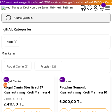
50 ve üzeri kargo ücretsiz
₺ 750 ve üzeri kargo ücretsiz
Saat 15:00'a Kadar
İlgili Alt Kategoriler
Kedi
(6)
Markalar
Royal Canin
(3)
Proplan
(2)
Yeni
Yeni
Royal Canin
Proplan
%9
Royal Canin Sterilised 37
Proplan Somonlu
Kısırlaştırılmış Kedi Maması 4
Kısırlaştırılmış Kedi Maması 10
kg
kg
2.650,00 TL
6.200,00 TL
2.411,50 TL