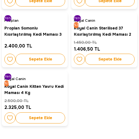
Sepete Ekle
Sepete Ekle
Yeni
Yeni
Proplan
Royal Canin
%3
Proplan Somonlu
Royal Canin Sterilised 37
Kısırlaştırılmış Kedi Maması 3
Kısırlaştırılmış Kedi Maması 2
kg
kg
1.450,00 TL
2.400,00 TL
1.406,50 TL
Sepete Ekle
Sepete Ekle
Yeni
Royal Canin
%7
Royal Canin Kitten Yavru Kedi
Maması 4 Kg
2.500,00 TL
2.325,00 TL
Sepete Ekle