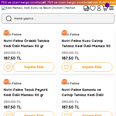
750 ve üzeri kargo ücretsiz
₺ 750 ve üzeri kargo ücretsiz
Saat 15:00'a Kada
%25
%25
Nutri Feline
Nutri Feline
Nutri Feline Ördekli Tahılsız
Nutri Feline Kuzu Catnip
Kedi Ödül Maması 50 gr
Tahılsız Kedi Ödül Maması 50
gr
250,00 TL
250,00 TL
187,50 TL
187,50 TL
Sepete Ekle
Sepete Ekle
%25
%25
Nutri Feline
Nutri Feline
Nutri Feline Tavuk Peynirli
Nutri Feline Somonlu ve
Kedi Ödül Maması 50 gr
Catnip Tahılsız Kedi Ödül
Maması 50 gr
250,00 TL
250,00 TL
187,50 TL
187,50 TL
Sepete Ekle
Sepete Ekle