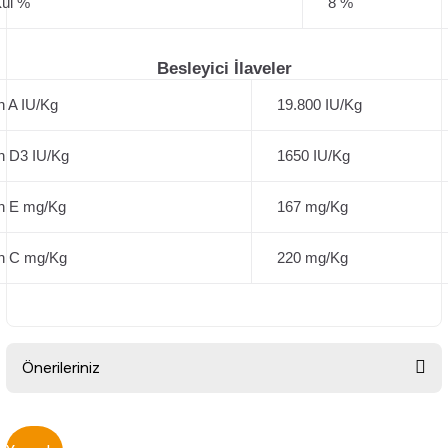
ül %
8 %
Besleyici İlaveler
n A IU/Kg
19.800 IU/Kg
n D3 IU/Kg
1650 IU/Kg
n E mg/Kg
167 mg/Kg
n C mg/Kg
220 mg/Kg
Önerileriniz
Bu ürünün fiyat bilgisi, resim, ürün açıklamalarında ve diğer
konularda yetersiz gördüğünüz noktaları öneri formunu