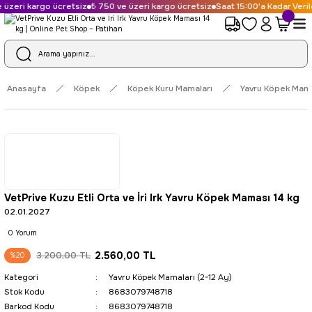
kargo ücretsiz
₺ 750 ve üzeri kargo ücretsiz
Saat 15:00'a Kadar Verilen Spa
Anasayfa
Köpek
Köpek Kuru Mamaları
Yavru Köpek Mamal
VetPrive Kuzu Etli Orta ve İri Irk Yavru Köpek Maması 14 kg
02.01.2027
0 Yorum
2.560,00 TL
3.200,00 TL
%20
Kategori
Yavru Köpek Mamaları (2-12 Ay)
Stok Kodu
8683079748718
Barkod Kodu
8683079748718