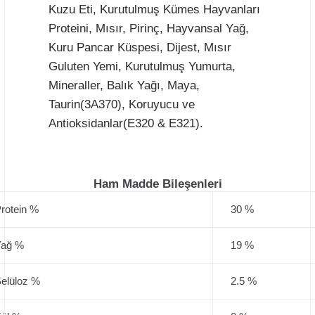
Kuzu Eti, Kurutulmuş Kümes Hayvanları
Proteini, Mısır, Pirinç, Hayvansal Yağ,
Kuru Pancar Küspesi, Dijest, Mısır
Guluten Yemi, Kurutulmuş Yumurta,
Mineraller, Balık Yağı, Maya,
Taurin(3A370), Koruyucu ve
Antioksidanlar(E320 & E321).
Ham Madde Bileşenleri
rotein %
30 %
ağ %
19 %
elüloz %
2.5 %