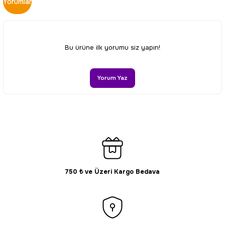
Yorumlar
kullanarak tarafımıza iletebilirsiniz.
Görüş ve önerileriniz için teşekkür ederiz.
Ürün resmi kalitesiz, bozuk veya görüntülenemiyor.
Bu ürüne ilk yorumu siz yapın!
Ürün açıklamasında eksik bilgiler bulunuyor.
Ürün bilgilerinde hatalar bulunuyor.
Yorum Yaz
Ürün fiyatı diğer sitelerden daha pahalı.
Bu ürüne benzer farklı alternatifler olmalı.
750 ₺ ve Üzeri Kargo Bedava
Gönder