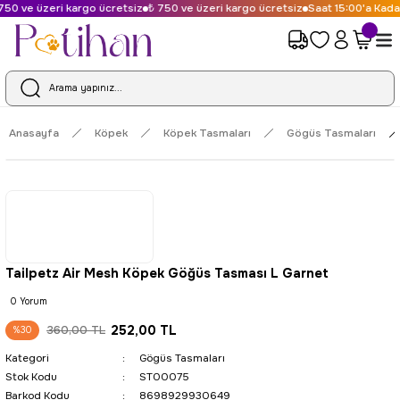
50 ve üzeri kargo ücretsiz
₺ 750 ve üzeri kargo ücretsiz
Saat 15:00'a Kadar
Anasayfa
Köpek
Köpek Tasmaları
Gögüs Tasmaları
Tailpetz Air Mesh Köpek Göğüs Tasması L Garnet
0 Yorum
252,00 TL
360,00 TL
%30
Kategori
Gögüs Tasmaları
Stok Kodu
ST00075
Barkod Kodu
8698929930649