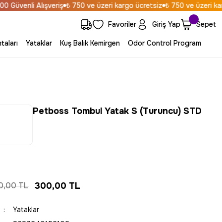
üvenli Alışveriş
₺ 750 ve üzeri kargo ücretsiz
₺ 750 ve üzeri kargo
Favoriler
Giriş Yap
Sepet
taları
Yataklar
Kuş Balık Kemirgen
Odor Control Program
Petboss Tombul Yatak S (Turuncu) STD
0,00 TL
300,00 TL
Yataklar