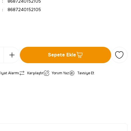
8687240152105
8687240152105
Sepete Ekle
Fiyat Alarmı
Karşılaştır
Yorum Yaz
Tavsiye Et