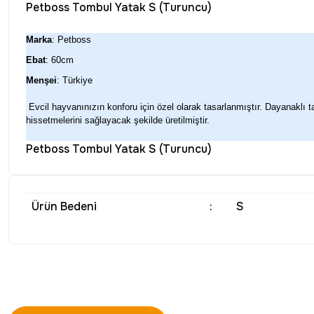
Petboss Tombul Yatak S (Turuncu)
Marka
: Petboss
Ebat
: 60cm
Menşei
: Türkiye
Evcil hayvanınızın konforu için özel olarak tasarlanmıştır. Dayanaklı tab
hissetmelerini sağlayacak şekilde üretilmiştir.
Petboss Tombul Yatak S (Turuncu)
Ürün Bedeni
:
S
Bu ürünün fiyat bilgisi, resim, ürün açıklamalarında ve diğer konu
Görüş ve önerileriniz için teşekkür ederiz.