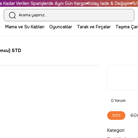
dar Verilen Sparişlerde Aynı Gün Kargo
Kolay İade & Değişim
%100 G
i
Mama ve Su Kabları
Oyuncaklar
Tarak ve Fırçalar
Taşıma Çan
uncu) STD
0 Yorum
60
%50
Kategori