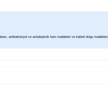
anı, antibakteriyel ve antialerjenik ham maddeleri ve kaliteli dolgu maddeleri i
larda yetersiz gördüğünüz noktaları öneri formunu kullanarak tarafımıza 