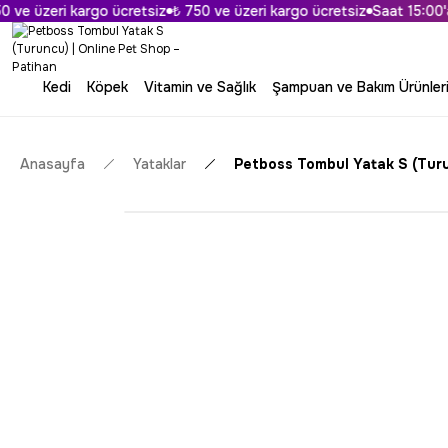
e üzeri kargo ücretsiz
₺ 750 ve üzeri kargo ücretsiz
Saat 15:00'a Ka
Kedi
Köpek
Vitamin ve Sağlık
Şampuan ve Bakım Ürünler
Anasayfa
Yataklar
Petboss Tombul Yatak S (Tur