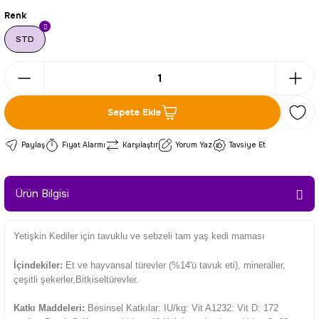
Renk
STD
Sepete Ekle
Paylaş
Fiyat Alarmı
Karşılaştır
Yorum Yaz
Tavsiye Et
Ürün Bilgisi
Yetişkin Kediler için tavuklu ve sebzeli tam yaş kedi maması
İçindekiler:
Et ve hayvansal türevler (%14'ü tavuk eti), mineraller,
çeşitli şekerler,Bitkiseltürevler.
Katkı Maddeleri:
Besinsel Katkılar: IU/kg: Vit A1232: Vit D: 172