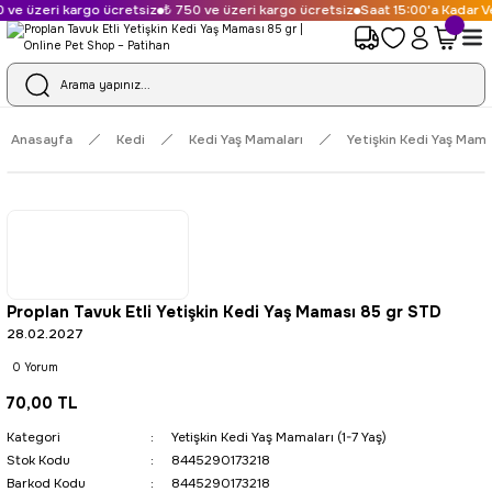
ve üzeri kargo ücretsiz
₺ 750 ve üzeri kargo ücretsiz
Saat 15:00'a Kadar Ve
Anasayfa
Kedi
Kedi Yaş Mamaları
Yetişkin Kedi Yaş Mamal
Proplan Tavuk Etli Yetişkin Kedi Yaş Maması 85 gr STD
28.02.2027
0 Yorum
70,00 TL
Kategori
Yetişkin Kedi Yaş Mamaları (1-7 Yaş)
Stok Kodu
8445290173218
Barkod Kodu
8445290173218