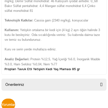
mg/kg; Demir Sülfat monohidrat: 46 Kalsiyum iyodat anhidre: 0,,68
Bakır Sülfat pentahidrat: 4,4 Mangan sülfat monohidrat 6,4 Çinko
sülfat monohidrat 81
Teknolojik Katkılar:
Cassia gam (2340 mg/kg), koruyucular
Kullanım:
Yetişkin ortalama bir kedi için (4 kg) 2 ayrı öğün halinde 3
kutu ile besleyiniz. Oda sıcaklığında veriniz. Su kabında daima taze
ve temiz su bulundurunuz.
Kuru ve serin yerde muhafaza ediniz.
Analiz Değerleri:
Protein %12,5, Yağ İçeriği %6.0, İnorganik Madde
%3.0, Ham Selüloz %0,04, Nem %77
Proplan Tavuk Etli Yetişkin Kedi Yaş Maması 85 gr
Önerileriniz
Bu ürünün fiyat bilgisi, resim, ürün açıklamalarında ve diğer
konularda yetersiz gördüğünüz noktaları öneri formunu
Yorumlar