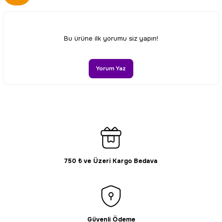
kullanarak tarafımıza iletebilirsiniz.
Görüş ve önerileriniz için teşekkür ederiz.
Ürün resmi kalitesiz, bozuk veya görüntülenemiyor.
Bu ürüne ilk yorumu siz yapın!
Ürün açıklamasında eksik bilgiler bulunuyor.
Ürün bilgilerinde hatalar bulunuyor.
Yorum Yaz
Ürün fiyatı diğer sitelerden daha pahalı.
Bu ürüne benzer farklı alternatifler olmalı.
750 ₺ ve Üzeri Kargo Bedava
Gönder
Güvenli Ödeme