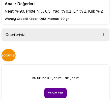
Analiz Değerleri
Nem: % 90, Protein: % 6.5, Yağ: % 0.1, Lif: % 1, Kül: % 2
Wanpy Ördekli Köpek Ödül Maması 90 gr
Önerileriniz
Bu ürünün fiyat bilgisi, resim, ürün açıklamalarında ve diğer
konularda yetersiz gördüğünüz noktaları öneri formunu
Yorumlar
kullanarak tarafımıza iletebilirsiniz.
Görüş ve önerileriniz için teşekkür ederiz.
Ürün resmi kalitesiz, bozuk veya görüntülenemiyor.
Bu ürüne ilk yorumu siz yapın!
Ürün açıklamasında eksik bilgiler bulunuyor.
Ürün bilgilerinde hatalar bulunuyor.
Yorum Yaz
Ürün fiyatı diğer sitelerden daha pahalı.
Bu ürüne benzer farklı alternatifler olmalı.