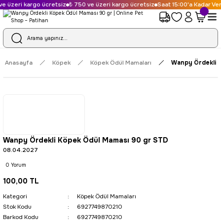
 üzeri kargo ücretsiz
₺ 750 ve üzeri kargo ücretsiz
Saat 15:00'a Kadar Veri
Anasayfa
Köpek
Köpek Ödül Mamaları
Wanpy Ördekli 
Wanpy Ördekli Köpek Ödül Maması 90 gr STD
08.04.2027
0 Yorum
100,00 TL
Kategori
Köpek Ödül Mamaları
Stok Kodu
6927749870210
Barkod Kodu
6927749870210