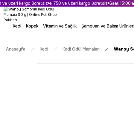
üzeri kargo ücretsiz
₺ 750 ve üzeri kargo ücretsiz
Saat 15:00'a Kad
Kedi
Köpek
Vitamin ve Sağlık
Şampuan ve Bakım Ürünler
Anasayfa
Kedi
Kedi Ödül Mamaları
Wanpy So