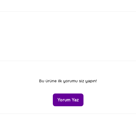
larda yetersiz gördüğünüz noktaları öneri formunu kullanarak tarafımıza 
Bu ürüne ilk yorumu siz yapın!
Yorum Yaz
Gönder