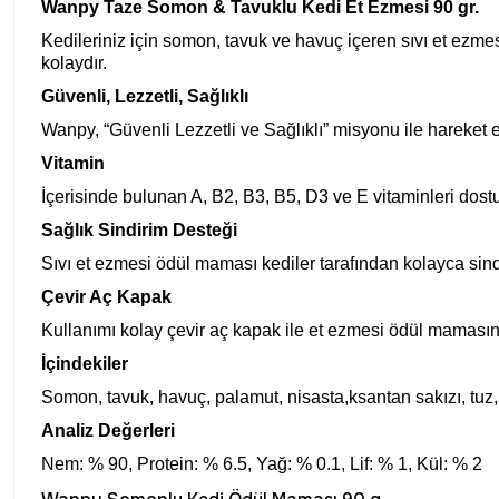
Wanpy Taze Somon & Tavuklu Kedi Et Ezmesi 90 gr.
Kedileriniz için somon, tavuk ve havuç içeren sıvı et ezmes
kolaydır.
Güvenli, Lezzetli, Sağlıklı
Wanpy, “Güvenli Lezzetli ve Sağlıklı” misyonu ile hareket 
Vitamin
İçerisinde bulunan A, B2, B3, B5, D3 ve E vitaminleri dost
Sağlık Sindirim Desteği
Sıvı et ezmesi ödül maması kediler tarafından kolayca sindiri
Çevir Aç Kapak
Kullanımı kolay çevir aç kapak ile et ezmesi ödül mamasını
İçindekiler
Somon, tavuk, havuç, palamut, nisasta,ksantan sakızı, tuz, t
Analiz Değerleri
Nem: % 90, Protein: % 6.5, Yağ: % 0.1, Lif: % 1, Kül: % 2