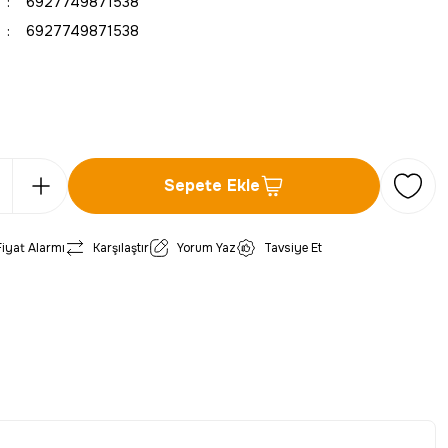
6927749871538
6927749871538
Sepete Ekle
Fiyat Alarmı
Karşılaştır
Yorum Yaz
Tavsiye Et