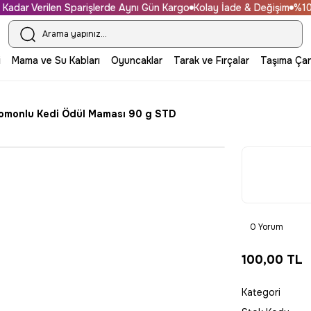
ar Verilen Sparişlerde Aynı Gün Kargo
Kolay İade & Değişim
%100 Gü
i
Mama ve Su Kabları
Oyuncaklar
Tarak ve Fırçalar
Taşıma Çan
monlu Kedi Ödül Maması 90 g STD
0 Yorum
100,00 TL
Kategori