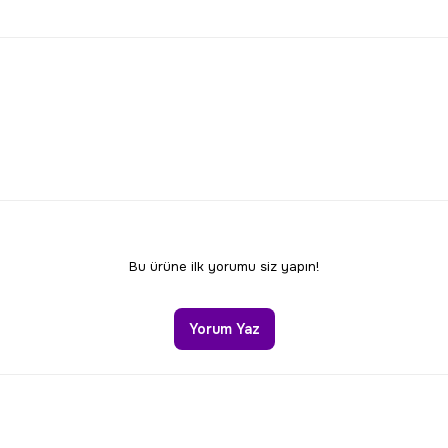
larda yetersiz gördüğünüz noktaları öneri formunu kullanarak tarafımıza 
Bu ürüne ilk yorumu siz yapın!
Yorum Yaz
Gönder