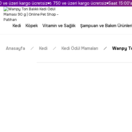
 üzeri kargo ücretsiz
₺ 750 ve üzeri kargo ücretsiz
Saat 15:00'a Kad
Kedi
Köpek
Vitamin ve Sağlık
Şampuan ve Bakım Ürünler
Anasayfa
Kedi
Kedi Ödül Mamaları
Wanpy To