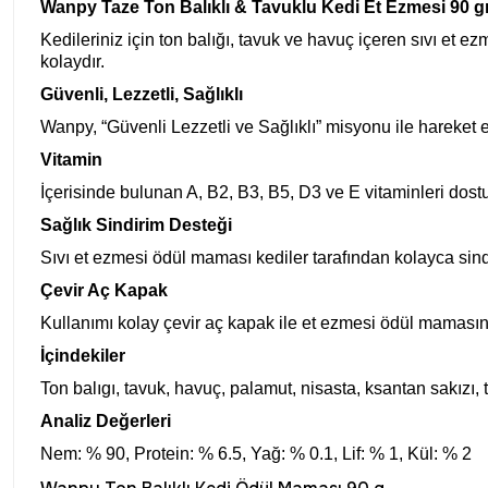
Wanpy Taze Ton Balıklı & Tavuklu Kedi Et Ezmesi 90 gr
Kedileriniz için ton balığı, tavuk ve havuç içeren sıvı et e
kolaydır.
Güvenli, Lezzetli, Sağlıklı
Wanpy, “Güvenli Lezzetli ve Sağlıklı” misyonu ile hareket 
Vitamin
İçerisinde bulunan A, B2, B3, B5, D3 ve E vitaminleri dost
Sağlık Sindirim Desteği
Sıvı et ezmesi ödül maması kediler tarafından kolayca sindiri
Çevir Aç Kapak
Kullanımı kolay çevir aç kapak ile et ezmesi ödül mamasını
İçindekiler
Ton balıgı, tavuk, havuç, palamut, nisasta, ksantan sakızı, tu
Analiz Değerleri
Nem: % 90, Protein: % 6.5, Yağ: % 0.1, Lif: % 1, Kül: % 2