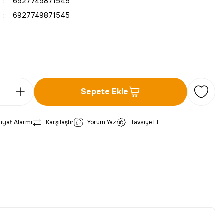
6927749871545
6927749871545
Sepete Ekle
Fiyat Alarmı
Karşılaştır
Yorum Yaz
Tavsiye Et