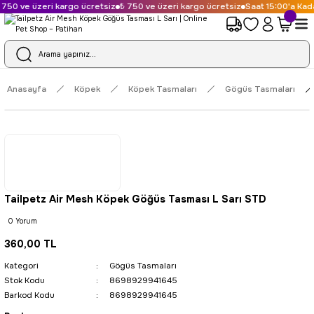
750 ve üzeri kargo ücretsiz
₺ 750 ve üzeri kargo ücretsiz
Saat 15:00'a Kada
Anasayfa
Köpek
Köpek Tasmaları
Gögüs Tasmaları
Tailpetz Air Mesh Köpek Göğüs Tasması L Sarı STD
0 Yorum
360,00 TL
Kategori
Gögüs Tasmaları
Stok Kodu
8698929941645
Barkod Kodu
8698929941645