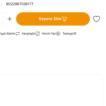
8022967036177
Sepete Ekle
Fiyat Alarmı
Karşılaştır
Yorum Yaz
Tavsiye Et