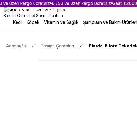
 üzeri kargo ücretsiz
₺ 750 ve üzeri kargo ücretsiz
Saat 15:00'a Kad
Kedi
Köpek
Vitamin ve Sağlık
Şampuan ve Bakım Ürünler
Anasayfa
Taşıma Çantaları
Skudo-5 Iata Tekerlek