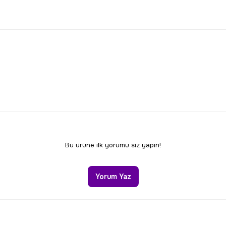
larda yetersiz gördüğünüz noktaları öneri formunu kullanarak tarafımıza 
Bu ürüne ilk yorumu siz yapın!
Yorum Yaz