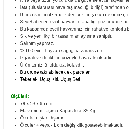
Kısa veya uzun yolculuklarda güvenle evcil hayvanları
İata (uluslararası hava taşımacılığı birliği) tarafından o
Birinci sınıf malzemelerden üretilmiş olup deforme çi
Seyehat eden evcil hayvanın rahatlığı göz önünde bu
Bu kapsamda evcil hayvanınız için rahat ve konforlu b
Şık ve yenilikçi bir tasarım anlayışına sahiptir.
Salınım yapmaz.
% 100 evcil hayvan sağlığına zararsızdır.
Izgaralı ve delikli ön yüzüyle hava almaktadır.
Ürün temizliği oldukça kolaydır.
Bu ürüne takılabilecek ek parçalar:
Tekerlek ,
Uçuş
Kiti,
Uçuş Seti
Ölçüleri:
79 x 58 x 65 cm
Maksimum Taşıma Kapasitesi: 35 Kg
Ölçüler dıştan dışadır.
Ölçüler + veya - 1 cm değişiklik gösterebilmektedir.