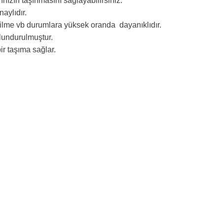
nızın taşınmasını sağlayabilirsiniz.
naylıdır.
zilme vb durumlara yüksek oranda dayanıklıdır.
lundurulmuştur.
ir taşıma sağlar.