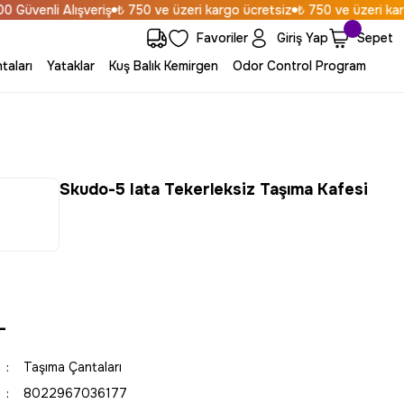
venli Alışveriş
₺ 750 ve üzeri kargo ücretsiz
₺ 750 ve üzeri kargo 
Favoriler
Giriş Yap
Sepet
taları
Yataklar
Kuş Balık Kemirgen
Odor Control Program
Skudo-5 Iata Tekerleksiz Taşıma Kafesi
L
Taşıma Çantaları
8022967036177