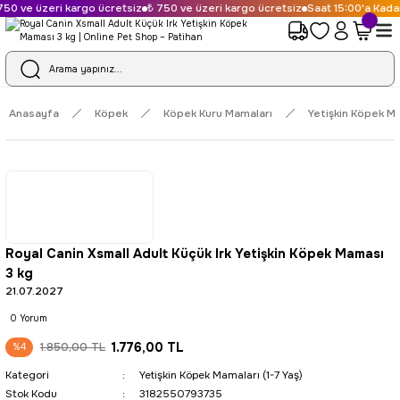
50 ve üzeri kargo ücretsiz
₺ 750 ve üzeri kargo ücretsiz
Saat 15:00'a Kadar 
Anasayfa
Köpek
Köpek Kuru Mamaları
Yetişkin Köpek Ma
Royal Canin Xsmall Adult Küçük Irk Yetişkin Köpek Maması
3 kg
21.07.2027
0 Yorum
1.776,00 TL
1.850,00 TL
%4
Kategori
Yetişkin Köpek Mamaları (1-7 Yaş)
Stok Kodu
3182550793735