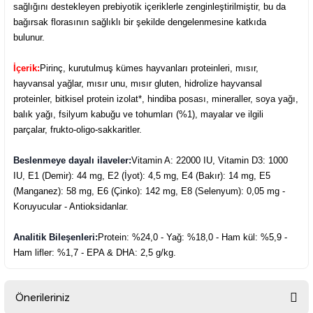
sağlığını destekleyen prebiyotik içeriklerle zenginleştirilmiştir, bu da
bağırsak florasının sağlıklı bir şekilde dengelenmesine katkıda
bulunur.
İçerik:
Pirinç, kurutulmuş kümes hayvanları proteinleri, mısır,
hayvansal yağlar, mısır unu, mısır gluten, hidrolize hayvansal
proteinler, bitkisel protein izolat*, hindiba posası, mineraller, soya yağı,
balık yağı, fsilyum kabuğu ve tohumları (%1), mayalar ve ilgili
parçalar, frukto-oligo-sakkaritler.
Beslenmeye dayalı ilaveler:
Vitamin A: 22000 IU, Vitamin D3: 1000
IU, E1 (Demir): 44 mg, E2 (İyot): 4,5 mg, E4 (Bakır): 14 mg, E5
(Manganez): 58 mg, E6 (Çinko): 142 mg, E8 (Selenyum): 0,05 mg -
Koruyucular - Antioksidanlar.
Analitik Bileşenleri:
Protein: %24,0 - Yağ: %18,0 - Ham kül: %5,9 -
Ham lifler: %1,7 - EPA & DHA: 2,5 g/kg.
Önerileriniz