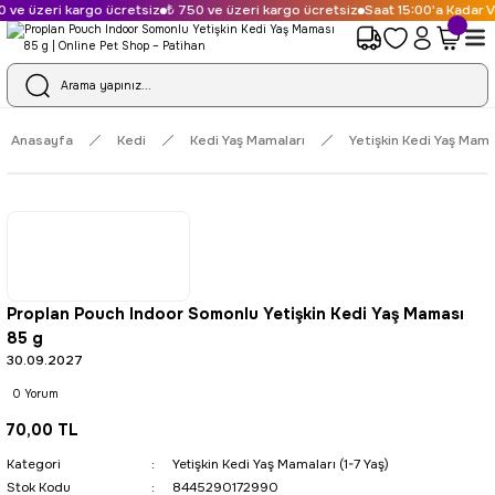
ve üzeri kargo ücretsiz
₺ 750 ve üzeri kargo ücretsiz
Saat 15:00'a Kadar Ve
Anasayfa
Kedi
Kedi Yaş Mamaları
Yetişkin Kedi Yaş Mamal
Proplan Pouch Indoor Somonlu Yetişkin Kedi Yaş Maması
85 g
30.09.2027
0 Yorum
70,00 TL
Kategori
Yetişkin Kedi Yaş Mamaları (1-7 Yaş)
Stok Kodu
8445290172990