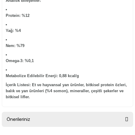
Analitik Bileşenler:
Protein:
%12
Yağ:
%4
Nem:
%79
Omega-3:
%0,1
Metabolize Edilebilir Enerji:
0,88 kcal/g
İçerik Listesi:
Et ve hayvansal yan ürünler, bitkisel protein özleri,
balık ve yan ürünleri (%4 somon), mineraller, çeşitli şekerler ve
bitkisel lifler.
Önerileriniz