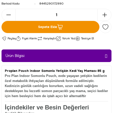
Barkod Kodu
8445290172990
Sepete Ekle
Paylaş
Fiyat Alarmı
Karşılaştır
Yorum Yaz
Tavsiye Et
Ürün Bilgisi
Proplan Pouch Indoor Somonlu Yetişkin Kedi Yaş Maması 85 g
Pro Plan Indoor Somonlu Pouch
, evde yaşayan yetişkin kedilerin
özel metabolik ihtiyaçları düşünülerek formüle edilmiştir.
Kedinizin günlük canlılığını korurken, uzun vadeli sağlığını
destekleyen bu lezzetli somon parçacıklı yaş mama, seçici kediler
için hem besleyici hem de iştah açıcı bir alternatiftir
İçindekiler ve Besin Değerleri