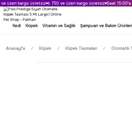
argo ücretsiz
₺ 750 ve üzeri kargo ücretsiz
Saat 15:00'a Kadar Veri
Kedi
Köpek
Vitamin ve Sağlık
Şampuan ve Bakım Ürünler
Anasayfa
Köpek
Köpek Tasmaları
Otomatik 