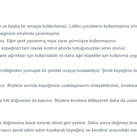
 ve başka bir amaçla kullanılamaz. Lütfen çocukların kullanmasına izin
eğinizin etrafında çevirmeyiniz.
niz. Eğer şerit yıpranmış veya zarar görmüşse kullanmayınız.
n köpeğinizi tam olarak kontrol altında tuttuğunuzdan emin olunuz.
ğırlıkları için kullanılabilir ve daha ağır köpekler için kullanıma uygu
ndiliğinden yumuşak bir şekilde uzayıp-kısalabiliyor. Şimdi köpeğiniz d
z. Böylece anında köpeğinizin uzaklaşmasını önleyebilirsiniz, bırakarak
it düğmesini de basınız. Böylece kordonu kilitleyerek daha da uzamasın
düğmesine basılı tutarak elinizi geri çekiniz. Daha sonra düğmeyi bırakt
sanız şeridi adım-adım kısaltarak köpeğiniz ve kendiniz arasındaki mesaf