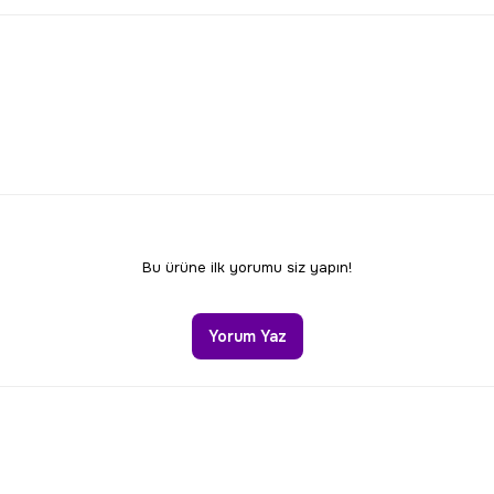
larda yetersiz gördüğünüz noktaları öneri formunu kullanarak tarafımıza 
Bu ürüne ilk yorumu siz yapın!
Yorum Yaz
Gönder