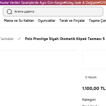
len Sparişlerde Aynı Gün Kargo
Kolay İade & Değişim
%100 Güvenli A
i
Mama ve Su Kabları
Oyuncaklar
Tarak ve Fırçalar
Taşıma Çan
Tasmaları
Polo Prestige Siyah Otomatik Köpek Tasması 5
0 Yorum
1.100,00 TL
Kategori