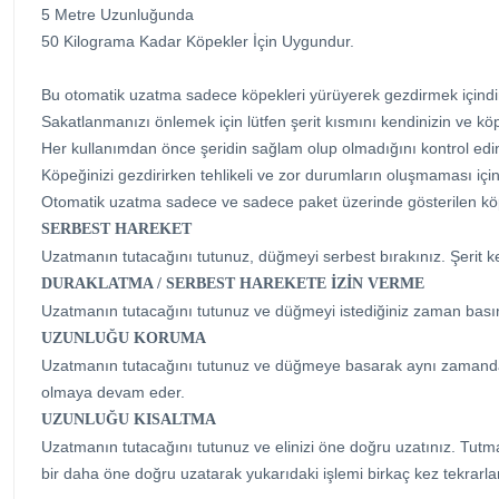
5 Metre Uzunluğunda
50 Kilograma Kadar Köpekler İçin Uygundur.
Bu otomatik uzatma sadece köpekleri yürüyerek gezdirmek içindir
Sakatlanmanızı önlemek için lütfen şerit kısmını kendinizin ve köp
Her kullanımdan önce şeridin sağlam olup olmadığını kontrol edi
Köpeğinizi gezdirirken tehlikeli ve zor durumların oluşmaması içi
Otomatik uzatma sadece ve sadece paket üzerinde gösterilen köpek a
SERBEST HAREKET
Uzatmanın tutacağını tutunuz, düğmeyi serbest bırakınız. Şerit ke
DURAKLATMA / SERBEST HAREKETE İZİN VERME
Uzatmanın tutacağını tutunuz ve düğmeyi istediğiniz zaman basını
UZUNLUĞU KORUMA
Uzatmanın tutacağını tutunuz ve düğmeye basarak aynı zamanda kil
olmaya devam eder.
UZUNLUĞU KISALTMA
Uzatmanın tutacağını tutunuz ve elinizi öne doğru uzatınız. Tutma 
bir daha öne doğru uzatarak yukarıdaki işlemi birkaç kez tekrarlar