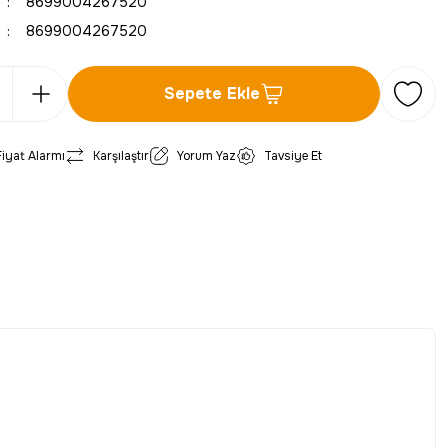
8699004267520
8699004267520
Sepete Ekle
Fiyat Alarmı
Karşılaştır
Yorum Yaz
Tavsiye Et