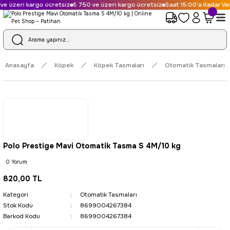
e üzeri kargo ücretsiz
₺ 750 ve üzeri kargo ücretsiz
Saat 15:00'a Kadar Ver
Anasayfa
Köpek
Köpek Tasmaları
Otomatik Tasmaları
Polo Prestige Mavi Otomatik Tasma S 4M/10 kg
0 Yorum
820,00 TL
Kategori
Otomatik Tasmaları
Stok Kodu
8699004267384
Barkod Kodu
8699004267384