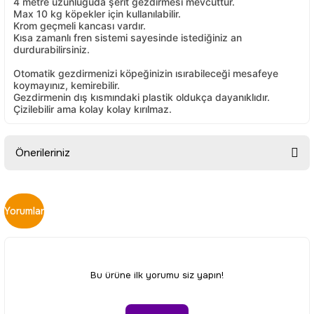
4 metre uzunluğuda şerit gezdirmesi mevcuttur.
Max 10 kg köpekler için kullanılabilir.
Krom geçmeli kancası vardır.
Kısa zamanlı fren sistemi sayesinde istediğiniz an
durdurabilirsiniz.
Otomatik gezdirmenizi köpeğinizin ısırabileceği mesafeye
koymayınız, kemirebilir.
Gezdirmenin dış kısmındaki plastik oldukça dayanıklıdır.
Çizilebilir ama kolay kolay kırılmaz.
Önerileriniz
Bu ürünün fiyat bilgisi, resim, ürün açıklamalarında ve diğer
konularda yetersiz gördüğünüz noktaları öneri formunu
Yorumlar
kullanarak tarafımıza iletebilirsiniz.
Görüş ve önerileriniz için teşekkür ederiz.
Ürün resmi kalitesiz, bozuk veya görüntülenemiyor.
Bu ürüne ilk yorumu siz yapın!
Ürün açıklamasında eksik bilgiler bulunuyor.