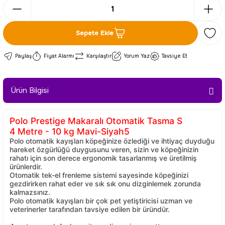
Sepete Ekle
Paylaş
Fiyat Alarmı
Karşılaştır
Yorum Yaz
Tavsiye Et
Ürün Bilgisi
Polo Prestige Makaralı Otomatik Tasma S
4 Metre - 10 kg Mavi-Siyah5
Polo otomatik kayışları köpeğinize özlediği ve ihtiyaç duyduğu
hareket özgürlüğü duygusunu veren, sizin ve köpeğinizin
rahatı için son derece ergonomik tasarlanmış ve üretilmiş
ürünlerdir.
Otomatik tek-el frenleme sistemi sayesinde köpeğinizi
gezdirirken rahat eder ve sık sık onu dizginlemek zorunda
kalmazsınız.
Polo otomatik kayışları bir çok pet yetiştiricisi uzman ve
veterinerler tarafından tavsiye edilen bir üründür.