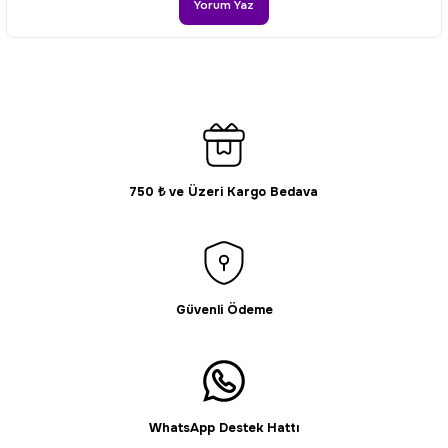
Ürün bilgilerinde hatalar bulunuyor.
Yorum Yaz
Ürün fiyatı diğer sitelerden daha pahalı.
Bu ürüne benzer farklı alternatifler olmalı.
750 ₺ ve Üzeri Kargo Bedava
Gönder
Güvenli Ödeme
WhatsApp Destek Hattı