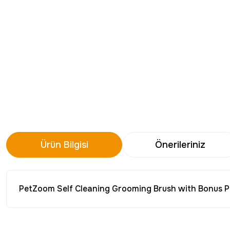
Ürün Bilgisi
Önerileriniz
PetZoom Self Cleaning Grooming Brush with Bonus 
Bu ürünün fiyat bilgisi, resim, ürün açıklamalarında ve diğer konu