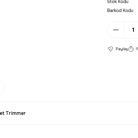
Stok Kodu
Barkod Kodu
Paylaş
Pet Trimmer
larda yetersiz gördüğünüz noktaları öneri formunu kullanarak tarafımıza 