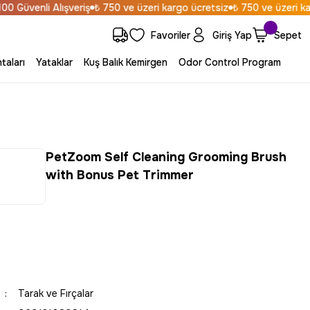
Güvenli Alışveriş
₺ 750 ve üzeri kargo ücretsiz
₺ 750 ve üzeri karg
Favoriler
Giriş Yap
Sepet
taları
Yataklar
Kuş Balık Kemirgen
Odor Control Program
PetZoom Self Cleaning Grooming Brush
with Bonus Pet Trimmer
Tarak ve Fırçalar