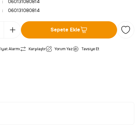
060131080814
060131080814
Sepete Ekle
Fiyat Alarmı
Karşılaştır
Yorum Yaz
Tavsiye Et
iletebilirsiniz.