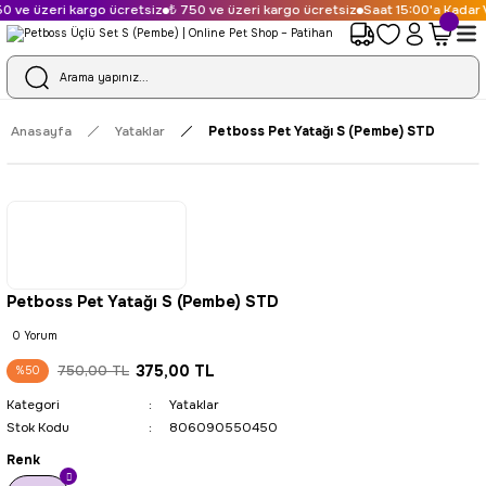
 ve üzeri kargo ücretsiz
₺ 750 ve üzeri kargo ücretsiz
Saat 15:00'a Kadar V
Anasayfa
Yataklar
Petboss Pet Yatağı S (Pembe) STD
Petboss Pet Yatağı S (Pembe) STD
0 Yorum
375,00 TL
750,00 TL
%50
Kategori
Yataklar
Stok Kodu
806090550450
Renk