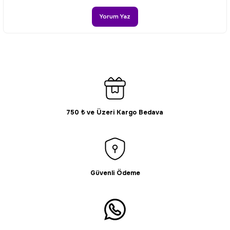
Ürün bilgilerinde hatalar bulunuyor.
Yorum Yaz
Ürün fiyatı diğer sitelerden daha pahalı.
Bu ürüne benzer farklı alternatifler olmalı.
750 ₺ ve Üzeri Kargo Bedava
Gönder
Güvenli Ödeme