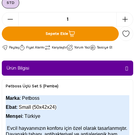
STD
Sepete Ekle
Paylaş
Fiyat Alarmı
Karşılaştır
Yorum Yaz
Tavsiye Et
Ürün Bilgisi
Petboss Üçlü Set S (Pembe)
Marka
: Petboss
Ebat
:
Small (50x42x24)
Menşei
: Türkiye
Evcil hayvanınızın konforu için özel olarak tasarlanmıştır.
Dayanaklı tabanı, antibakteriyel ve antialerjenik ham