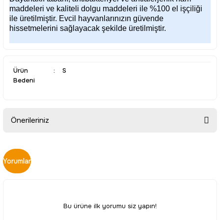
maddeleri ve kaliteli dolgu maddeleri ile %100 el işçiliği
ile üretilmiştir. Evcil hayvanlarınızın güvende
hissetmelerini sağlayacak şekilde üretilmiştir.
Ürün
:
S
Bedeni
Önerileriniz
Bu ürünün fiyat bilgisi, resim, ürün açıklamalarında ve diğer
konularda yetersiz gördüğünüz noktaları öneri formunu
Yorumlar
kullanarak tarafımıza iletebilirsiniz.
Görüş ve önerileriniz için teşekkür ederiz.
Ürün resmi kalitesiz, bozuk veya görüntülenemiyor.
Bu ürüne ilk yorumu siz yapın!
Ürün açıklamasında eksik bilgiler bulunuyor.