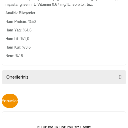
nişasta, gliserin, E Vitamini 0,67 mg/IU, sorbitol, tuz.
Analitik Bileşenler
Ham Protein: %50
Ham Yağ: %4,6
Ham Lif: %1,0
Ham Kül: %3,6
Nem: %18
Önerileriniz
Bu ürünün fiyat bilgisi, resim, ürün açıklamalarında ve diğer
konularda yetersiz gördüğünüz noktaları öneri formunu
Yorumlar
kullanarak tarafımıza iletebilirsiniz.
Görüş ve önerileriniz için teşekkür ederiz.
Ürün resmi kalitesiz, bozuk veya görüntülenemiyor.
Bu ürüne ilk yorumu siz yapın!