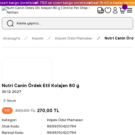
eri kargo ücretsiz
₺ 750 ve üzeri kargo ücretsiz
Saat 15:00'a Kadar Verilen
Anasayfa
Köpek
Köpek Ödül Mamaları
Nutri Canin Örde
Nutri Canin Ördek Etli Kolajen 80 g
30.12.2027
0 Yorum
270,00 TL
300,00 TL
%10
Kategori
Köpek Ödül Mamaları
Stok Kodu
8699310420794
Barkod Kodu
8699310420794