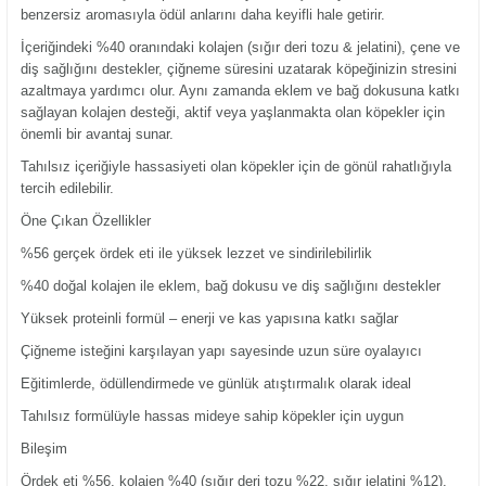
benzersiz aromasıyla ödül anlarını daha keyifli hale getirir.
İçeriğindeki %40 oranındaki kolajen (sığır deri tozu & jelatini), çene ve
diş sağlığını destekler, çiğneme süresini uzatarak köpeğinizin stresini
azaltmaya yardımcı olur. Aynı zamanda eklem ve bağ dokusuna katkı
sağlayan kolajen desteği, aktif veya yaşlanmakta olan köpekler için
önemli bir avantaj sunar.
Tahılsız içeriğiyle hassasiyeti olan köpekler için de gönül rahatlığıyla
tercih edilebilir.
Öne Çıkan Özellikler
%56 gerçek ördek eti ile yüksek lezzet ve sindirilebilirlik
%40 doğal kolajen ile eklem, bağ dokusu ve diş sağlığını destekler
Yüksek proteinli formül – enerji ve kas yapısına katkı sağlar
Çiğneme isteğini karşılayan yapı sayesinde uzun süre oyalayıcı
Eğitimlerde, ödüllendirmede ve günlük atıştırmalık olarak ideal
Tahılsız formülüyle hassas mideye sahip köpekler için uygun
Bileşim
Ördek eti %56, kolajen %40 (sığır deri tozu %22, sığır jelatini %12),