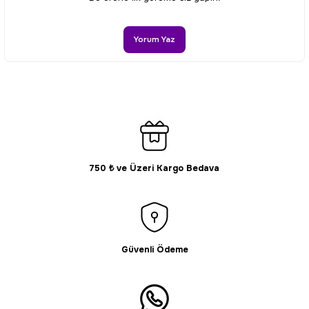
Ürün açıklamasında eksik bilgiler bulunuyor.
Ürün bilgilerinde hatalar bulunuyor.
Yorum Yaz
Ürün fiyatı diğer sitelerden daha pahalı.
Bu ürüne benzer farklı alternatifler olmalı.
750 ₺ ve Üzeri Kargo Bedava
Gönder
Güvenli Ödeme