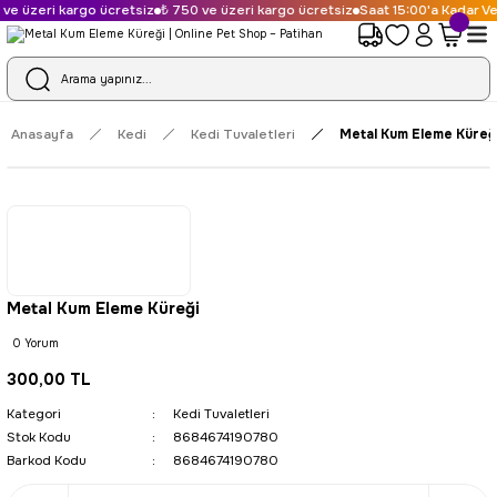
ve üzeri kargo ücretsiz
₺ 750 ve üzeri kargo ücretsiz
Saat 15:00'a Kadar Ve
Anasayfa
Kedi
Kedi Tuvaletleri
Metal Kum Eleme Küreğ
Metal Kum Eleme Küreği
0 Yorum
300,00 TL
Kategori
Kedi Tuvaletleri
Stok Kodu
8684674190780
Barkod Kodu
8684674190780