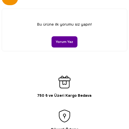
kullanarak tarafımıza iletebilirsiniz.
Görüş ve önerileriniz için teşekkür ederiz.
Ürün resmi kalitesiz, bozuk veya görüntülenemiyor.
Bu ürüne ilk yorumu siz yapın!
Ürün açıklamasında eksik bilgiler bulunuyor.
Ürün bilgilerinde hatalar bulunuyor.
Yorum Yaz
Ürün fiyatı diğer sitelerden daha pahalı.
Bu ürüne benzer farklı alternatifler olmalı.
750 ₺ ve Üzeri Kargo Bedava
Gönder