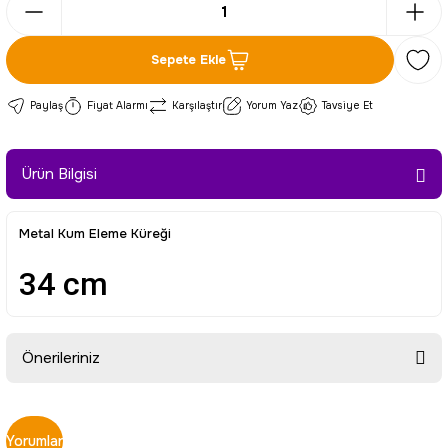
Sepete Ekle
Paylaş
Fiyat Alarmı
Karşılaştır
Yorum Yaz
Tavsiye Et
Ürün Bilgisi
Metal Kum Eleme Küreği
34 cm
Önerileriniz
Bu ürünün fiyat bilgisi, resim, ürün açıklamalarında ve diğer
konularda yetersiz gördüğünüz noktaları öneri formunu
Yorumlar