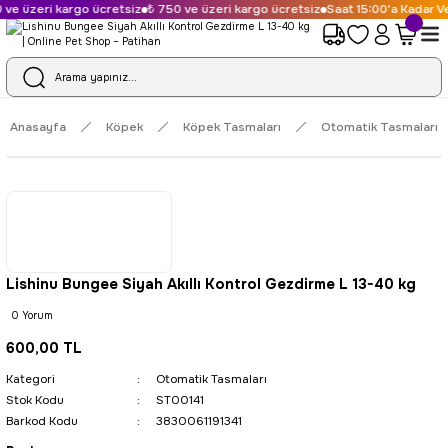
ve üzeri kargo ücretsiz
₺ 750 ve üzeri kargo ücretsiz
Saat 15:00'a Kadar Ve
Anasayfa
Köpek
Köpek Tasmaları
Otomatik Tasmaları
Lishinu Bungee Siyah Akıllı Kontrol Gezdirme L 13-40 kg
0 Yorum
600,00 TL
Kategori
Otomatik Tasmaları
Stok Kodu
ST00141
Barkod Kodu
3830061191341