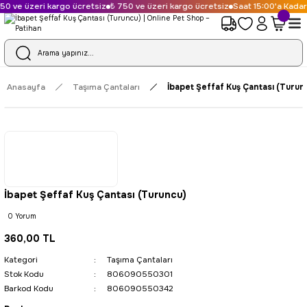
0 ve üzeri kargo ücretsiz
₺ 750 ve üzeri kargo ücretsiz
Saat 15:00'a Kadar 
Anasayfa
Taşıma Çantaları
İbapet Şeffaf Kuş Çantası (Turun
İbapet Şeffaf Kuş Çantası (Turuncu)
0 Yorum
360,00 TL
Kategori
Taşıma Çantaları
Stok Kodu
806090550301
Barkod Kodu
806090550342