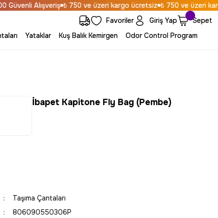
üvenli Alışveriş
₺ 750 ve üzeri kargo ücretsiz
₺ 750 ve üzeri kargo 
Favoriler
Giriş Yap
Sepet
taları
Yataklar
Kuş Balık Kemirgen
Odor Control Program
İbapet Kapitone Fly Bag (Pembe)
Taşıma Çantaları
806090550306P