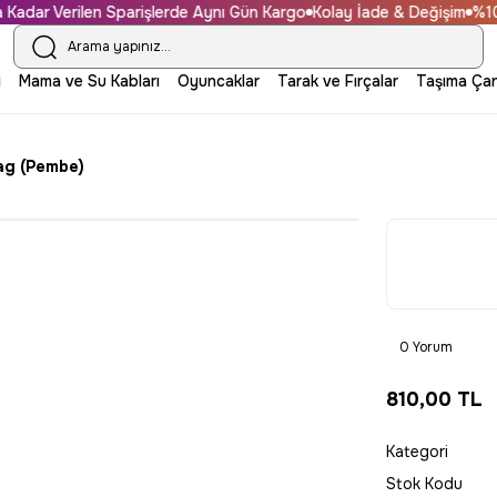
dar Verilen Sparişlerde Aynı Gün Kargo
Kolay İade & Değişim
%100 G
i
Mama ve Su Kabları
Oyuncaklar
Tarak ve Fırçalar
Taşıma Çan
Bag (Pembe)
0 Yorum
810,00 TL
Kategori
Stok Kodu