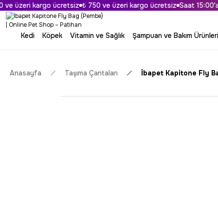
 üzeri kargo ücretsiz
₺ 750 ve üzeri kargo ücretsiz
Saat 15:00'a Ka
Kedi
Köpek
Vitamin ve Sağlık
Şampuan ve Bakım Ürünler
Anasayfa
Taşıma Çantaları
İbapet Kapitone Fly 