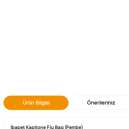
Ürün Bilgisi
Önerileriniz
İbapet Kapitone Fly Bag (Pembe)