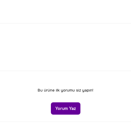
larda yetersiz gördüğünüz noktaları öneri formunu kullanarak tarafımıza 
Bu ürüne ilk yorumu siz yapın!
Yorum Yaz