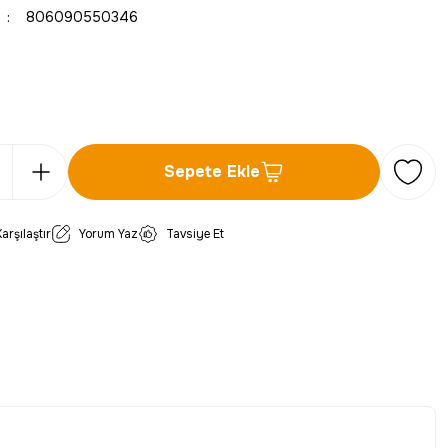
806090550346
Sepete Ekle
Karşılaştır
Yorum Yaz
Tavsiye Et