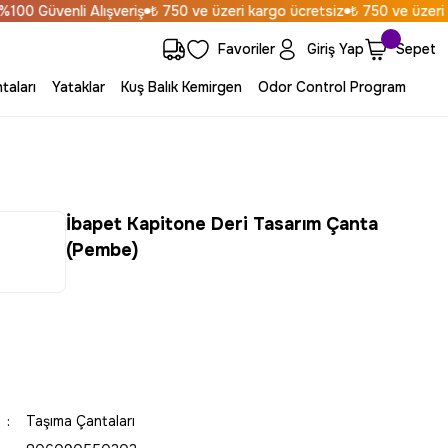
0 Güvenli Alışveriş
₺ 750 ve üzeri kargo ücretsiz
₺ 750 ve üzeri ka
Favoriler
Giriş Yap
Sepet
taları
Yataklar
Kuş Balık Kemirgen
Odor Control Program
İbapet Kapitone Deri Tasarım Çanta
(Pembe)
Taşıma Çantaları