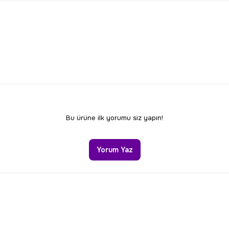
larda yetersiz gördüğünüz noktaları öneri formunu kullanarak tarafımıza 
Bu ürüne ilk yorumu siz yapın!
Yorum Yaz
Gönder