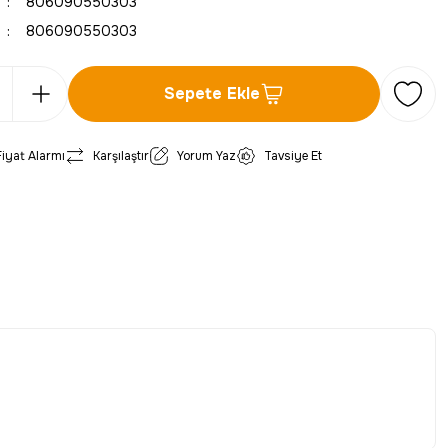
806090550303
806090550303
Sepete Ekle
Fiyat Alarmı
Karşılaştır
Yorum Yaz
Tavsiye Et