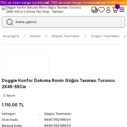
750 ve üzeri kargo ücretsiz
₺ 750 ve üzeri kargo ücretsiz
Saat 15:00'a Kadar
Anasayfa
Köpek
Köpek Tasmaları
Gögüs Tasmaları
Doggie Konfor Dokuma Ronin Göğüs Tasması Turuncu
2X45-55Cm
0 Yorum
1.110,00 TL
Kategori
Gögüs Tasmaları
Stok Kodu
8680782118654
Barkod Kodu
8680782118654