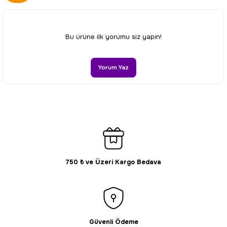
Görüş ve önerileriniz için teşekkür ederiz.
Ürün resmi kalitesiz, bozuk veya görüntülenemiyor.
Bu ürüne ilk yorumu siz yapın!
Ürün açıklamasında eksik bilgiler bulunuyor.
Ürün bilgilerinde hatalar bulunuyor.
Yorum Yaz
Ürün fiyatı diğer sitelerden daha pahalı.
Bu ürüne benzer farklı alternatifler olmalı.
750 ₺ ve Üzeri Kargo Bedava
Gönder
Güvenli Ödeme