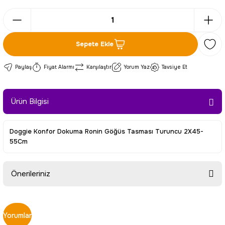
Sepete Ekle
Paylaş
Fiyat Alarmı
Karşılaştır
Yorum Yaz
Tavsiye Et
Ürün Bilgisi
Doggie Konfor Dokuma Ronin Göğüs Tasması Turuncu 2X45-
55Cm
Önerileriniz
Bu ürünün fiyat bilgisi, resim, ürün açıklamalarında ve diğer
konularda yetersiz gördüğünüz noktaları öneri formunu
Yorumlar
kullanarak tarafımıza iletebilirsiniz.