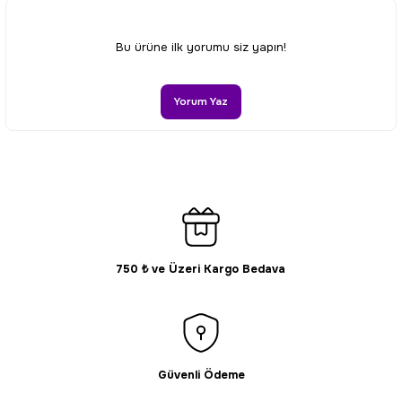
Ürün resmi kalitesiz, bozuk veya görüntülenemiyor.
Bu ürüne ilk yorumu siz yapın!
Ürün açıklamasında eksik bilgiler bulunuyor.
Ürün bilgilerinde hatalar bulunuyor.
Yorum Yaz
Ürün fiyatı diğer sitelerden daha pahalı.
Bu ürüne benzer farklı alternatifler olmalı.
750 ₺ ve Üzeri Kargo Bedava
Gönder
Güvenli Ödeme