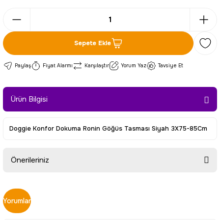
Sepete Ekle
Paylaş
Fiyat Alarmı
Karşılaştır
Yorum Yaz
Tavsiye Et
Ürün Bilgisi
Doggie Konfor Dokuma Ronin Göğüs Tasması Siyah 3X75-85Cm
Önerileriniz
Bu ürünün fiyat bilgisi, resim, ürün açıklamalarında ve diğer
konularda yetersiz gördüğünüz noktaları öneri formunu
Yorumlar
kullanarak tarafımıza iletebilirsiniz.
Görüş ve önerileriniz için teşekkür ederiz.