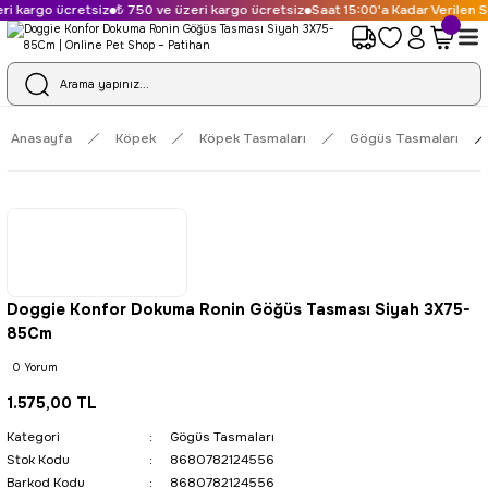
i kargo ücretsiz
₺ 750 ve üzeri kargo ücretsiz
Saat 15:00'a Kadar Verilen S
Anasayfa
Köpek
Köpek Tasmaları
Gögüs Tasmaları
Doggie Konfor Dokuma Ronin Göğüs Tasması Siyah 3X75-
85Cm
0 Yorum
1.575,00 TL
Kategori
Gögüs Tasmaları
Stok Kodu
8680782124556
Barkod Kodu
8680782124556