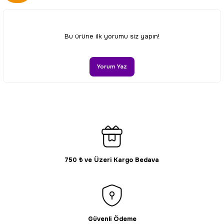
Görüş ve önerileriniz için teşekkür ederiz.
Ürün resmi kalitesiz, bozuk veya görüntülenemiyor.
Bu ürüne ilk yorumu siz yapın!
Ürün açıklamasında eksik bilgiler bulunuyor.
Ürün bilgilerinde hatalar bulunuyor.
Yorum Yaz
Ürün fiyatı diğer sitelerden daha pahalı.
Bu ürüne benzer farklı alternatifler olmalı.
750 ₺ ve Üzeri Kargo Bedava
Gönder
Güvenli Ödeme