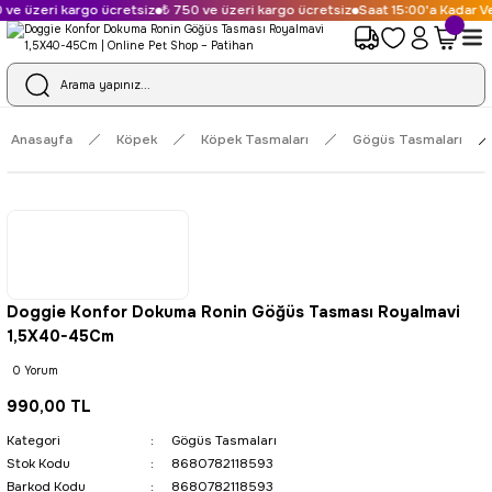
ve üzeri kargo ücretsiz
₺ 750 ve üzeri kargo ücretsiz
Saat 15:00'a Kadar Ve
Anasayfa
Köpek
Köpek Tasmaları
Gögüs Tasmaları
Doggie Konfor Dokuma Ronin Göğüs Tasması Royalmavi
1,5X40-45Cm
0 Yorum
990,00 TL
Kategori
Gögüs Tasmaları
Stok Kodu
8680782118593
Barkod Kodu
8680782118593