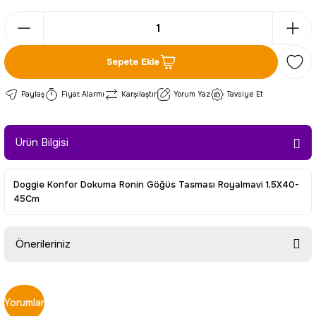
Sepete Ekle
Paylaş
Fiyat Alarmı
Karşılaştır
Yorum Yaz
Tavsiye Et
Ürün Bilgisi
Doggie Konfor Dokuma Ronin Göğüs Tasması Royalmavi 1,5X40-
45Cm
Önerileriniz
Bu ürünün fiyat bilgisi, resim, ürün açıklamalarında ve diğer
konularda yetersiz gördüğünüz noktaları öneri formunu
Yorumlar
kullanarak tarafımıza iletebilirsiniz.