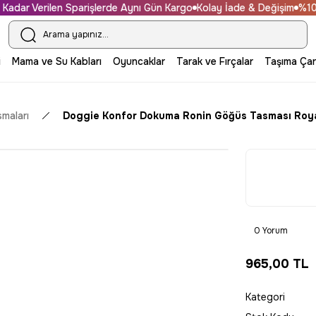
dar Verilen Sparişlerde Aynı Gün Kargo
Kolay İade & Değişim
%100 Gü
i
Mama ve Su Kabları
Oyuncaklar
Tarak ve Fırçalar
Taşıma Çan
maları
Doggie Konfor Dokuma Ronin Göğüs Tasması Roy
0 Yorum
965,00 TL
Kategori