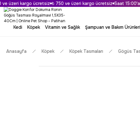
 üzeri kargo ücretsiz
₺ 750 ve üzeri kargo ücretsiz
Saat 15:00'a Ka
Kedi
Köpek
Vitamin ve Sağlık
Şampuan ve Bakım Ürünler
Anasayfa
Köpek
Köpek Tasmaları
Gögüs Tas