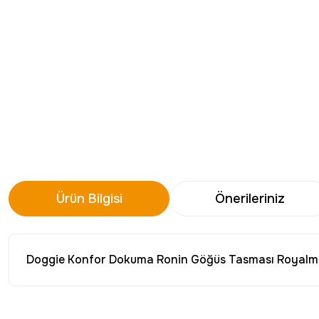
Ürün Bilgisi
Önerileriniz
Doggie Konfor Dokuma Ronin Göğüs Tasması Royalm
Bu ürünün fiyat bilgisi, resim, ürün açıklamalarında ve diğer konu