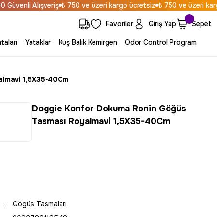
venli Alışveriş
₺ 750 ve üzeri kargo ücretsiz
₺ 750 ve üzeri kargo 
Favoriler
Giriş Yap
Sepet
taları
Yataklar
Kuş Balık Kemirgen
Odor Control Program
almavi 1,5X35-40Cm
Doggie Konfor Dokuma Ronin Göğüs
Tasması Royalmavi 1,5X35-40Cm
Gögüs Tasmaları