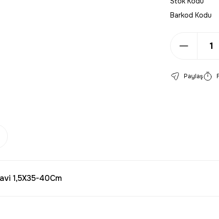
Stok Kodu
Barkod Kodu
Paylaş
avi 1,5X35-40Cm
larda yetersiz gördüğünüz noktaları öneri formunu kullanarak tarafımıza 