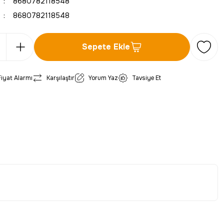
8680782118548
8680782118548
Sepete Ekle
Fiyat Alarmı
Karşılaştır
Yorum Yaz
Tavsiye Et
iletebilirsiniz.