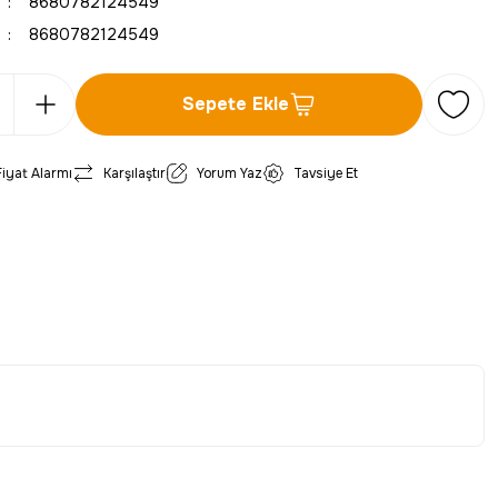
8680782124549
8680782124549
Sepete Ekle
Fiyat Alarmı
Karşılaştır
Yorum Yaz
Tavsiye Et
iletebilirsiniz.