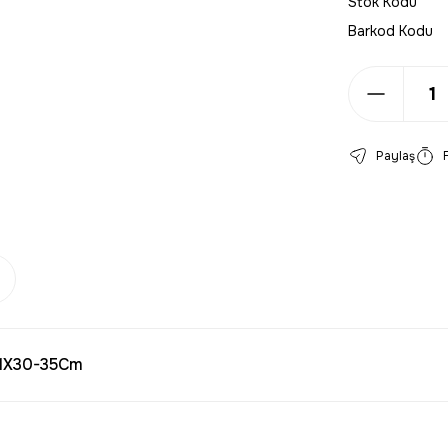
Stok Kodu
Barkod Kodu
Paylaş
 1X30-35Cm
larda yetersiz gördüğünüz noktaları öneri formunu kullanarak tarafımıza 