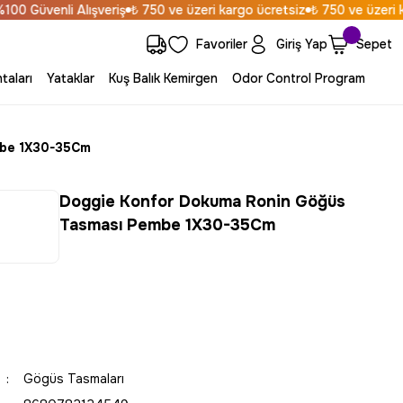
 Güvenli Alışveriş
₺ 750 ve üzeri kargo ücretsiz
₺ 750 ve üzeri kar
Favoriler
Giriş Yap
Sepet
taları
Yataklar
Kuş Balık Kemirgen
Odor Control Program
mbe 1X30-35Cm
Doggie Konfor Dokuma Ronin Göğüs
Tasması Pembe 1X30-35Cm
Gögüs Tasmaları