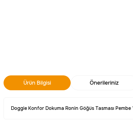
Ürün Bilgisi
Önerileriniz
Doggie Konfor Dokuma Ronin Göğüs Tasması Pembe
Bu ürünün fiyat bilgisi, resim, ürün açıklamalarında ve diğer konu