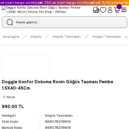
e üzeri kargo ücretsiz
₺ 750 ve üzeri kargo ücretsiz
Saat 15:00'a Kadar Ver
Anasayfa
Köpek
Köpek Tasmaları
Gögüs Tasmaları
Doggie Konfor Dokuma Ronin Göğüs Tasması Pembe
1,5X40-45Cm
0 Yorum
990,00 TL
Kategori
Gögüs Tasmaları
Stok Kodu
8680782118616
Barkod Kodu
8680782118616