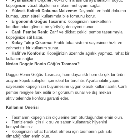
Ayarlanabilir Ölçüler:
40-45 cm arasında ayarlanabilir boyut,
köpeğinizin vücut ölçülerine mükemmel uyum sağlar.
Yüksek Kaliteli Dokuma Malzeme:
Dayanıklı ve hafif dokuma
kumaş, uzun süreli kullanımda bile formunu korur.
Ergonomik Göğüs Tasarımı:
Köpeğinizin hareketlerini
kısıtlamadan güvenli bir yürüyüş deneyimi sunar.
Canlı Pembe Renk:
Zarif ve dikkat çekici pembe tasarımıyla
köpeğinize stil katar.
Kolay Takıp Çıkarma:
Pratik toka sistemi sayesinde hızlı ve
zahmetsiz bir kullanım sunar.
Hafif ve Konforlu:
Köpeğinizin üzerinde ağırlık yapmaz, rahat bir
kullanım sağlar.
Neden Doggie Ronin Göğüs Tasması?
Doggie Ronin Göğüs Tasması, hem dayanıklı hem de şık bir ürün
arayan köpek sahipleri için ideal bir tercihtir. Ayarlanabilir yapısı
sayesinde köpeğinizin büyümesine uygun olarak kullanılabilir. Canlı
pembe rengiyle fark edilir bir görünüm sunar ve dış mekan
aktivitelerinde konforu garanti eder.
Kullanım Önerisi
Tasmanın köpeğinizin ölçülerine tam oturduğundan emin olun.
Temizlemek için ılık su ve sabun kullanarak hijyenini
koruyabilirsiniz.
Köpeğinizin rahat hareket etmesi için tasmanın çok sıkı
olmadığından emin olun.