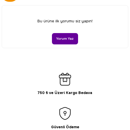
Görüş ve önerileriniz için teşekkür ederiz.
Ürün resmi kalitesiz, bozuk veya görüntülenemiyor.
Bu ürüne ilk yorumu siz yapın!
Ürün açıklamasında eksik bilgiler bulunuyor.
Ürün bilgilerinde hatalar bulunuyor.
Yorum Yaz
Ürün fiyatı diğer sitelerden daha pahalı.
Bu ürüne benzer farklı alternatifler olmalı.
750 ₺ ve Üzeri Kargo Bedava
Gönder
Güvenli Ödeme