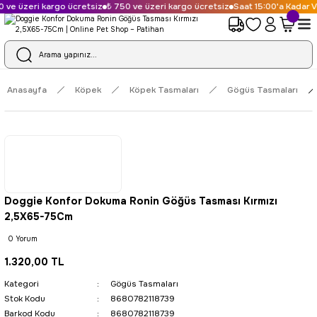
 ve üzeri kargo ücretsiz
₺ 750 ve üzeri kargo ücretsiz
Saat 15:00'a Kadar Ve
Anasayfa
Köpek
Köpek Tasmaları
Gögüs Tasmaları
Doggie Konfor Dokuma Ronin Göğüs Tasması Kırmızı
2,5X65-75Cm
0 Yorum
1.320,00 TL
Kategori
Gögüs Tasmaları
Stok Kodu
8680782118739
Barkod Kodu
8680782118739