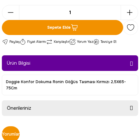
Sepete Ekle
Paylaş
Fiyat Alarmı
Karşılaştır
Yorum Yaz
Tavsiye Et
Ürün Bilgisi
Doggie Konfor Dokuma Ronin Göğüs Tasması Kırmızı 2,5X65-
75Cm
Önerileriniz
Bu ürünün fiyat bilgisi, resim, ürün açıklamalarında ve diğer
konularda yetersiz gördüğünüz noktaları öneri formunu
Yorumlar
kullanarak tarafımıza iletebilirsiniz.