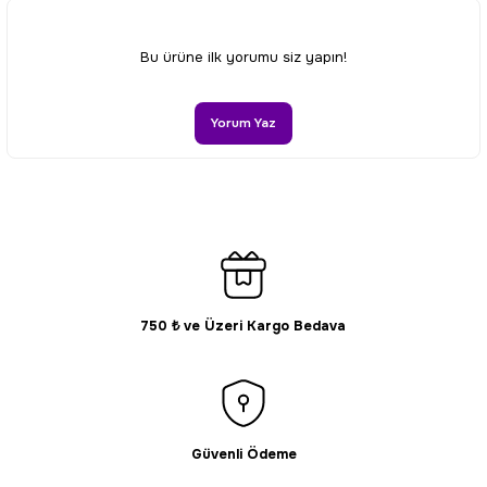
Ürün resmi kalitesiz, bozuk veya görüntülenemiyor.
Bu ürüne ilk yorumu siz yapın!
Ürün açıklamasında eksik bilgiler bulunuyor.
Ürün bilgilerinde hatalar bulunuyor.
Yorum Yaz
Ürün fiyatı diğer sitelerden daha pahalı.
Bu ürüne benzer farklı alternatifler olmalı.
750 ₺ ve Üzeri Kargo Bedava
Gönder
Güvenli Ödeme