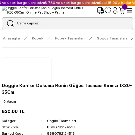
ve üzeri kargo ücretsiz
₺ 750 ve üzeri kargo ücretsiz
Saat 15:00'a Kadar Ve
Anasayfa
Köpek
Köpek Tasmaları
Gögüs Tasmaları
Doggie Konfor Dokuma Ronin Göğüs Tasması Kırmızı 1X30-
35Cm
0 Yorum
830,00 TL
Kategori
Gögüs Tasmaları
Stok Kodu
8680782124518
Barkod Kodu
8680782124518