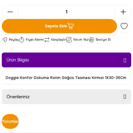
Sepete Ekle
Paylaş
Fiyat Alarmı
Karşılaştır
Yorum Yaz
Tavsiye Et
Ürün Bilgisi
Doggie Konfor Dokuma Ronin Göğüs Tasması Kırmızı 1X30-35Cm
Önerileriniz
Bu ürünün fiyat bilgisi, resim, ürün açıklamalarında ve diğer
konularda yetersiz gördüğünüz noktaları öneri formunu
Yorumlar
kullanarak tarafımıza iletebilirsiniz.
Görüş ve önerileriniz için teşekkür ederiz.