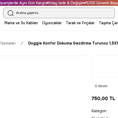
rişlerde Aynı Gün Kargo
Kolay İade & Değişim
%100 Güvenli Alışveri
i
Mama ve Su Kabları
Oyuncaklar
Tarak ve Fırçalar
Taşıma Çan
Tasmaları
Doggie Konfor Dokuma Gezdirme Turuncu 1,5
0 Yorum
750,00 TL
Kategori