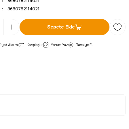
8680782114021
8680782114021
Sepete Ekle
Fiyat Alarmı
Karşılaştır
Yorum Yaz
Tavsiye Et
iletebilirsiniz.