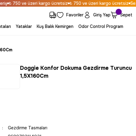
ş
₺ 750 ve üzeri kargo ücretsiz
₺ 750 ve üzeri kargo ücretsiz
Sezona
Favoriler
Giriş Yap
Sepet
taları
Yataklar
Kuş Balık Kemirgen
Odor Control Program
X160Cm
Doggie Konfor Dokuma Gezdirme Turuncu
1,5X160Cm
Gezdirme Tasmaları