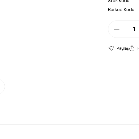
Stok Kodu
Barkod Kodu
Paylaş
larda yetersiz gördüğünüz noktaları öneri formunu kullanarak tarafımıza 