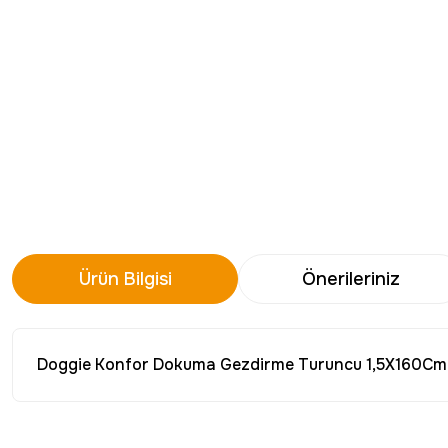
Ürün Bilgisi
Önerileriniz
Doggie Konfor Dokuma Gezdirme Turuncu 1,5X160Cm
Bu ürünün fiyat bilgisi, resim, ürün açıklamalarında ve diğer konu