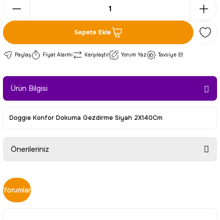
Sepete Ekle
Paylaş
Fiyat Alarmı
Karşılaştır
Yorum Yaz
Tavsiye Et
Ürün Bilgisi
Doggie Konfor Dokuma Gezdirme Siyah 2X140Cm
Önerileriniz
Bu ürünün fiyat bilgisi, resim, ürün açıklamalarında ve diğer
konularda yetersiz gördüğünüz noktaları öneri formunu
Yorumlar
kullanarak tarafımıza iletebilirsiniz.
Görüş ve önerileriniz için teşekkür ederiz.