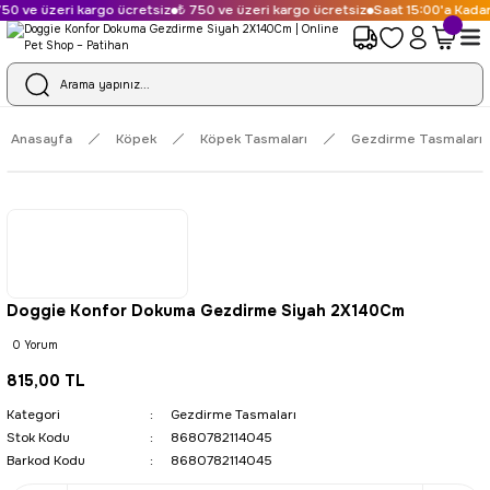
50 ve üzeri kargo ücretsiz
₺ 750 ve üzeri kargo ücretsiz
Saat 15:00'a Kadar 
Anasayfa
Köpek
Köpek Tasmaları
Gezdirme Tasmaları
Doggie Konfor Dokuma Gezdirme Siyah 2X140Cm
0 Yorum
815,00 TL
Kategori
Gezdirme Tasmaları
Stok Kodu
8680782114045
Barkod Kodu
8680782114045