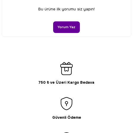
Ürün resmi kalitesiz, bozuk veya görüntülenemiyor.
Bu ürüne ilk yorumu siz yapın!
Ürün açıklamasında eksik bilgiler bulunuyor.
Ürün bilgilerinde hatalar bulunuyor.
Yorum Yaz
Ürün fiyatı diğer sitelerden daha pahalı.
Bu ürüne benzer farklı alternatifler olmalı.
750 ₺ ve Üzeri Kargo Bedava
Gönder
Güvenli Ödeme