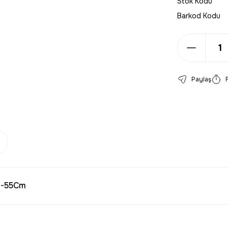
Stok Kodu
Barkod Kodu
Paylaş
7-55Cm
larda yetersiz gördüğünüz noktaları öneri formunu kullanarak tarafımıza 