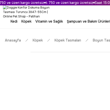
 ve üzeri kargo ücretsiz
₺ 750 ve üzeri kargo ücretsiz
Saat 15:00'a
Kedi
Köpek
Vitamin ve Sağlık
Şampuan ve Bakım Ürünler
Anasayfa
Köpek
Köpek Tasmaları
Boyun Tas