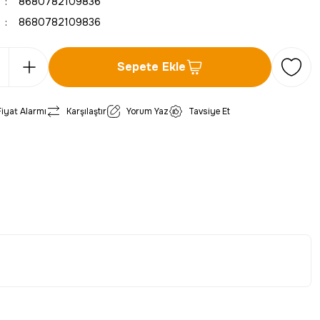
8680782109836
8680782109836
Sepete Ekle
Fiyat Alarmı
Karşılaştır
Yorum Yaz
Tavsiye Et
iletebilirsiniz.