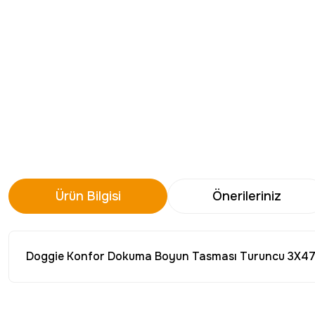
Ürün Bilgisi
Önerileriniz
Doggie Konfor Dokuma Boyun Tasması Turuncu 3X4
Bu ürünün fiyat bilgisi, resim, ürün açıklamalarında ve diğer konu