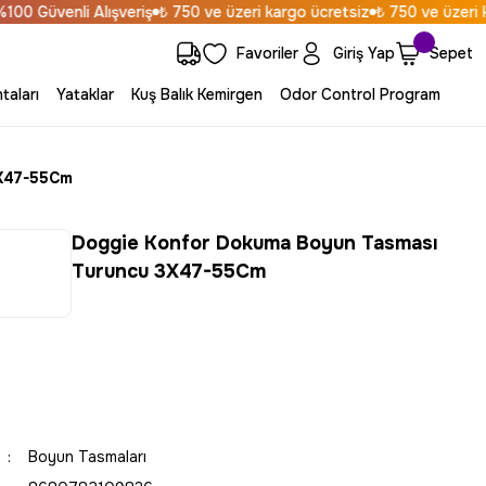
 Güvenli Alışveriş
₺ 750 ve üzeri kargo ücretsiz
₺ 750 ve üzeri kar
Favoriler
Giriş Yap
Sepet
taları
Yataklar
Kuş Balık Kemirgen
Odor Control Program
3X47-55Cm
Doggie Konfor Dokuma Boyun Tasması
Turuncu 3X47-55Cm
Boyun Tasmaları