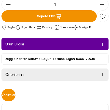
Sepete Ekle
Paylaş
Fiyat Alarmı
Karşılaştır
Yorum Yaz
Tavsiye Et
Ürün Bilgisi
Doggie Konfor Dokuma Boyun Tasması Siyah 5X60-70Cm
Önerileriniz
Bu ürünün fiyat bilgisi, resim, ürün açıklamalarında ve diğer
konularda yetersiz gördüğünüz noktaları öneri formunu
Yorumlar
kullanarak tarafımıza iletebilirsiniz.
Görüş ve önerileriniz için teşekkür ederiz.