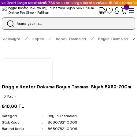
ve üzeri kargo ücretsiz
₺ 750 ve üzeri kargo ücretsiz
Saat 15:00'a Kadar Ve
Anasayfa
Köpek
Köpek Tasmaları
Boyun Tasmaları
Doggie Konfor Dokuma Boyun Tasması Siyah 5X60-70Cm
0 Yorum
810,00 TL
Kategori
Boyun Tasmaları
Stok Kodu
8680782110009
Barkod Kodu
8680782110009