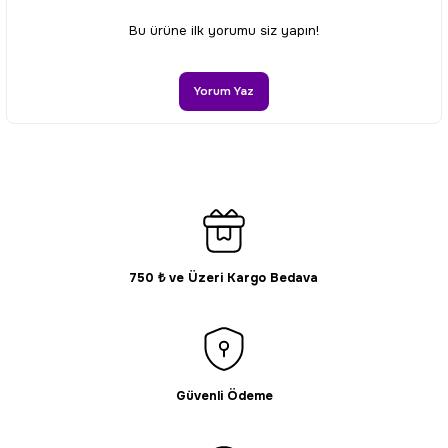
Ürün resmi kalitesiz, bozuk veya görüntülenemiyor.
Bu ürüne ilk yorumu siz yapın!
Ürün açıklamasında eksik bilgiler bulunuyor.
Ürün bilgilerinde hatalar bulunuyor.
Yorum Yaz
Ürün fiyatı diğer sitelerden daha pahalı.
Bu ürüne benzer farklı alternatifler olmalı.
750 ₺ ve Üzeri Kargo Bedava
Gönder
Güvenli Ödeme