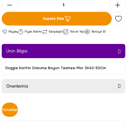
Sepete Ekle
Paylaş
Fiyat Alarmı
Karşılaştır
Yorum Yaz
Tavsiye Et
Ürün Bilgisi
Doggie Konfor Dokuma Boyun Tasması Mor 3X42-50Cm
Önerileriniz
Bu ürünün fiyat bilgisi, resim, ürün açıklamalarında ve diğer
konularda yetersiz gördüğünüz noktaları öneri formunu
Yorumlar
kullanarak tarafımıza iletebilirsiniz.
Görüş ve önerileriniz için teşekkür ederiz.