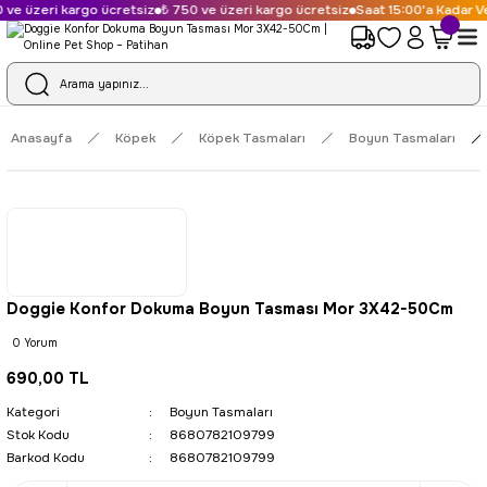
ve üzeri kargo ücretsiz
₺ 750 ve üzeri kargo ücretsiz
Saat 15:00'a Kadar Ve
Anasayfa
Köpek
Köpek Tasmaları
Boyun Tasmaları
Doggie Konfor Dokuma Boyun Tasması Mor 3X42-50Cm
0 Yorum
690,00 TL
Kategori
Boyun Tasmaları
Stok Kodu
8680782109799
Barkod Kodu
8680782109799