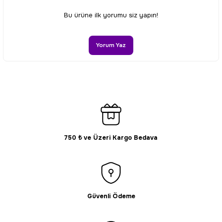
Ürün resmi kalitesiz, bozuk veya görüntülenemiyor.
Bu ürüne ilk yorumu siz yapın!
Ürün açıklamasında eksik bilgiler bulunuyor.
Ürün bilgilerinde hatalar bulunuyor.
Yorum Yaz
Ürün fiyatı diğer sitelerden daha pahalı.
Bu ürüne benzer farklı alternatifler olmalı.
750 ₺ ve Üzeri Kargo Bedava
Gönder
Güvenli Ödeme