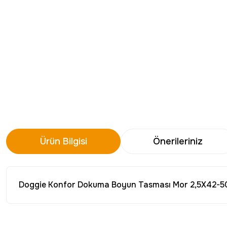
Ürün Bilgisi
Önerileriniz
Doggie Konfor Dokuma Boyun Tasması Mor 2,5X42-
Bu ürünün fiyat bilgisi, resim, ürün açıklamalarında ve diğer konu