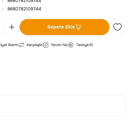
8680782109744
8680782109744
Sepete Ekle
Fiyat Alarmı
Karşılaştır
Yorum Yaz
Tavsiye Et
iletebilirsiniz.