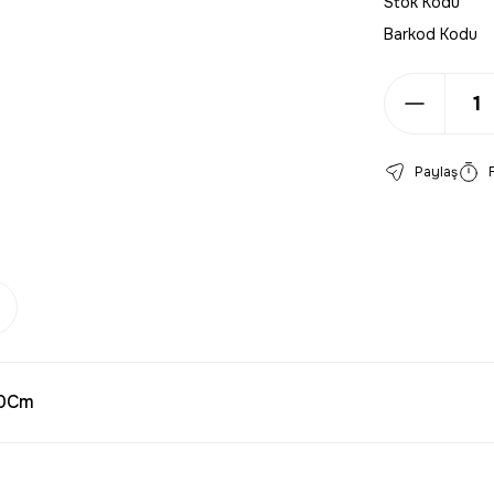
Stok Kodu
Barkod Kodu
Paylaş
50Cm
larda yetersiz gördüğünüz noktaları öneri formunu kullanarak tarafımıza 