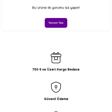
Ürün resmi kalitesiz, bozuk veya görüntülenemiyor.
Bu ürüne ilk yorumu siz yapın!
Ürün açıklamasında eksik bilgiler bulunuyor.
Ürün bilgilerinde hatalar bulunuyor.
Yorum Yaz
Ürün fiyatı diğer sitelerden daha pahalı.
Bu ürüne benzer farklı alternatifler olmalı.
750 ₺ ve Üzeri Kargo Bedava
Gönder
Güvenli Ödeme