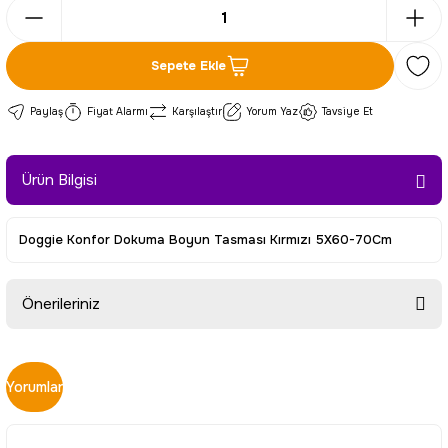
Sepete Ekle
Paylaş
Fiyat Alarmı
Karşılaştır
Yorum Yaz
Tavsiye Et
Ürün Bilgisi
Doggie Konfor Dokuma Boyun Tasması Kırmızı 5X60-70Cm
Önerileriniz
Bu ürünün fiyat bilgisi, resim, ürün açıklamalarında ve diğer
konularda yetersiz gördüğünüz noktaları öneri formunu
Yorumlar
kullanarak tarafımıza iletebilirsiniz.
Görüş ve önerileriniz için teşekkür ederiz.