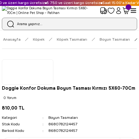
 ve üzeri kargo ücretsiz
₺ 750 ve üzeri kargo ücretsiz
Saat 15:00'a Kadar V
Anasayfa
Köpek
Köpek Tasmaları
Boyun Tasmaları
Doggie Konfor Dokuma Boyun Tasması Kırmızı 5X60-70Cm
0 Yorum
810,00 TL
Kategori
Boyun Tasmaları
Stok Kodu
8680782124457
Barkod Kodu
8680782124457