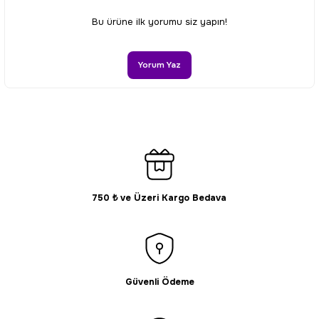
Ürün resmi kalitesiz, bozuk veya görüntülenemiyor.
Bu ürüne ilk yorumu siz yapın!
Ürün açıklamasında eksik bilgiler bulunuyor.
Ürün bilgilerinde hatalar bulunuyor.
Yorum Yaz
Ürün fiyatı diğer sitelerden daha pahalı.
Bu ürüne benzer farklı alternatifler olmalı.
750 ₺ ve Üzeri Kargo Bedava
Gönder
Güvenli Ödeme