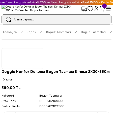
ve üzeri kargo ücretsiz
₺ 750 ve üzeri kargo ücretsiz
Saat 15:00'a Kadar Ve
Anasayfa
Köpek
Köpek Tasmaları
Boyun Tasmaları
Doggie Konfor Dokuma Boyun Tasması Kırmızı 2X30-35Cm
0 Yorum
590,00 TL
Kategori
Boyun Tasmaları
Stok Kodu
8680782109560
Barkod Kodu
8680782109560