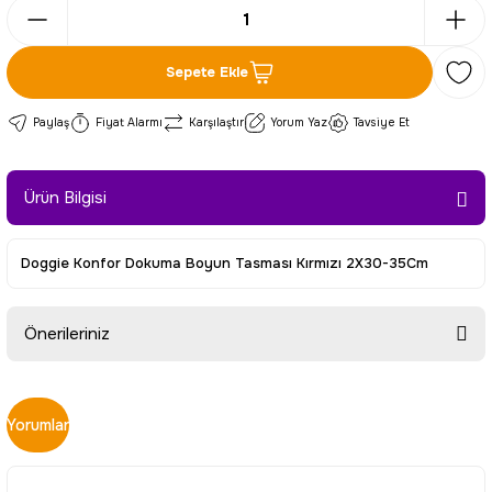
Sepete Ekle
Paylaş
Fiyat Alarmı
Karşılaştır
Yorum Yaz
Tavsiye Et
Ürün Bilgisi
Doggie Konfor Dokuma Boyun Tasması Kırmızı 2X30-35Cm
Önerileriniz
Bu ürünün fiyat bilgisi, resim, ürün açıklamalarında ve diğer
konularda yetersiz gördüğünüz noktaları öneri formunu
Yorumlar
kullanarak tarafımıza iletebilirsiniz.
Görüş ve önerileriniz için teşekkür ederiz.