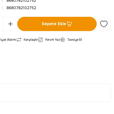
8680782102752
8680782102752
Sepete Ekle
Fiyat Alarmı
Karşılaştır
Yorum Yaz
Tavsiye Et
iletebilirsiniz.