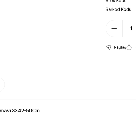
Stok Kodu
Barkod Kodu
Paylaş
almavi 3X42-50Cm
larda yetersiz gördüğünüz noktaları öneri formunu kullanarak tarafımıza 