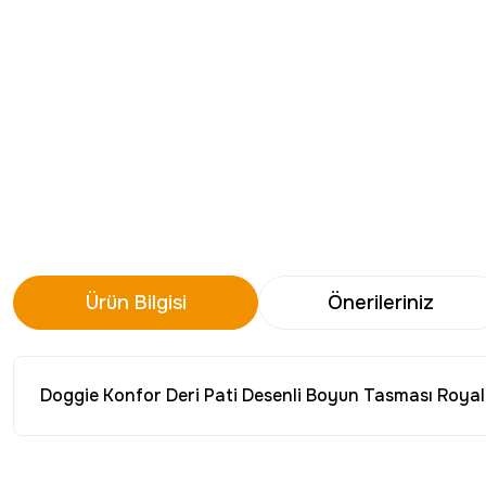
Ürün Bilgisi
Önerileriniz
Doggie Konfor Deri Pati Desenli Boyun Tasması Roy
Bu ürünün fiyat bilgisi, resim, ürün açıklamalarında ve diğer konu