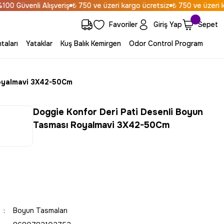
 Güvenli Alışveriş
₺ 750 ve üzeri kargo ücretsiz
₺ 750 ve üzeri kar
Favoriler
Giriş Yap
Sepet
taları
Yataklar
Kuş Balık Kemirgen
Odor Control Program
Royalmavi 3X42-50Cm
Doggie Konfor Deri Pati Desenli Boyun
Tasması Royalmavi 3X42-50Cm
Boyun Tasmaları