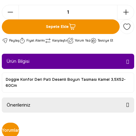
Sepete Ekle
Paylaş
Fiyat Alarmı
Karşılaştır
Yorum Yaz
Tavsiye Et
Ürün Bilgisi
Doggie Konfor Deri Pati Desenli Boyun Tasması Kamel 3,5X52-
60Cm
Önerileriniz
Bu ürünün fiyat bilgisi, resim, ürün açıklamalarında ve diğer
konularda yetersiz gördüğünüz noktaları öneri formunu
Yorumlar
kullanarak tarafımıza iletebilirsiniz.