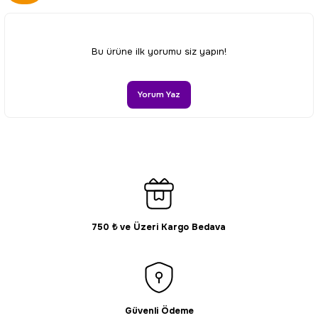
Görüş ve önerileriniz için teşekkür ederiz.
Ürün resmi kalitesiz, bozuk veya görüntülenemiyor.
Bu ürüne ilk yorumu siz yapın!
Ürün açıklamasında eksik bilgiler bulunuyor.
Ürün bilgilerinde hatalar bulunuyor.
Yorum Yaz
Ürün fiyatı diğer sitelerden daha pahalı.
Bu ürüne benzer farklı alternatifler olmalı.
750 ₺ ve Üzeri Kargo Bedava
Gönder
Güvenli Ödeme