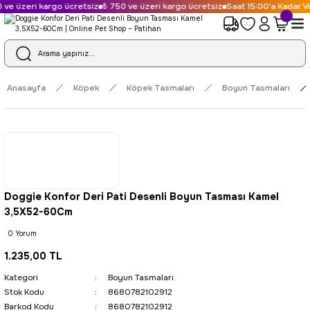
ve üzeri kargo ücretsiz
₺ 750 ve üzeri kargo ücretsiz
Saat 15:00'a Kadar Ve
Anasayfa
Köpek
Köpek Tasmaları
Boyun Tasmaları
Doggie Konfor Deri Pati Desenli Boyun Tasması Kamel
3,5X52-60Cm
0 Yorum
1.235,00 TL
Kategori
Boyun Tasmaları
Stok Kodu
8680782102912
Barkod Kodu
8680782102912