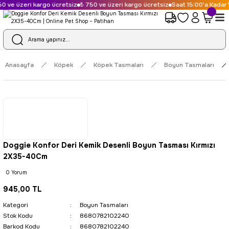
0 ve üzeri kargo ücretsiz
₺ 750 ve üzeri kargo ücretsiz
Saat 15:00'a Kadar V
Anasayfa
Köpek
Köpek Tasmaları
Boyun Tasmaları
Doggie Konfor Deri Kemik Desenli Boyun Tasması Kırmızı
2X35-40Cm
0 Yorum
945,00 TL
Kategori
Boyun Tasmaları
Stok Kodu
8680782102240
Barkod Kodu
8680782102240