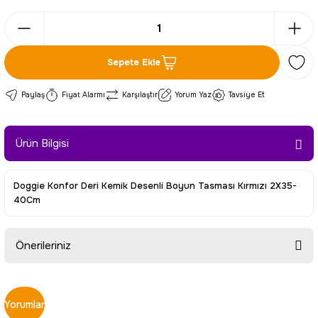
Sepete Ekle
Paylaş
Fiyat Alarmı
Karşılaştır
Yorum Yaz
Tavsiye Et
Ürün Bilgisi
Doggie Konfor Deri Kemik Desenli Boyun Tasması Kırmızı 2X35-
40Cm
Önerileriniz
Bu ürünün fiyat bilgisi, resim, ürün açıklamalarında ve diğer
konularda yetersiz gördüğünüz noktaları öneri formunu
Yorumlar
kullanarak tarafımıza iletebilirsiniz.