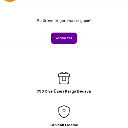
Görüş ve önerileriniz için teşekkür ederiz.
Ürün resmi kalitesiz, bozuk veya görüntülenemiyor.
Bu ürüne ilk yorumu siz yapın!
Ürün açıklamasında eksik bilgiler bulunuyor.
Ürün bilgilerinde hatalar bulunuyor.
Yorum Yaz
Ürün fiyatı diğer sitelerden daha pahalı.
Bu ürüne benzer farklı alternatifler olmalı.
750 ₺ ve Üzeri Kargo Bedava
Gönder
Güvenli Ödeme